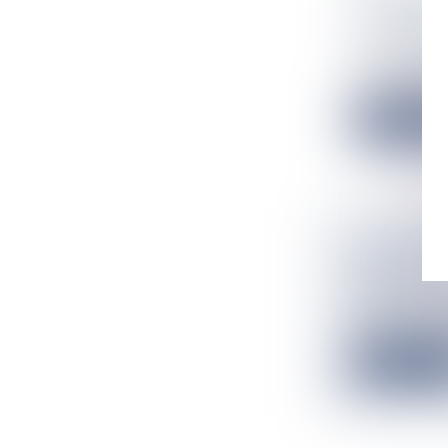
ICÔNES D
CHANTÉ N
Flux Francetv
Elles ont chant
Lire la suit
LA MISE 
FRANCE
Flux Francetv
En stage à La R
Lire la suit