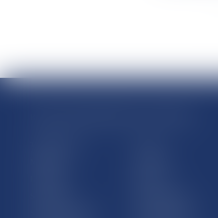
RÉGIONS & DÉPARTEMENTS D’OUTRE-MER
Trombinoscopes
Guyane
Martinique
Guadeloupe
La Réunion
Mayotte
Saint-Martin
Saint-Barthélémy
St-Pierre-et-Miquelon
Nouvelle-Calédonie