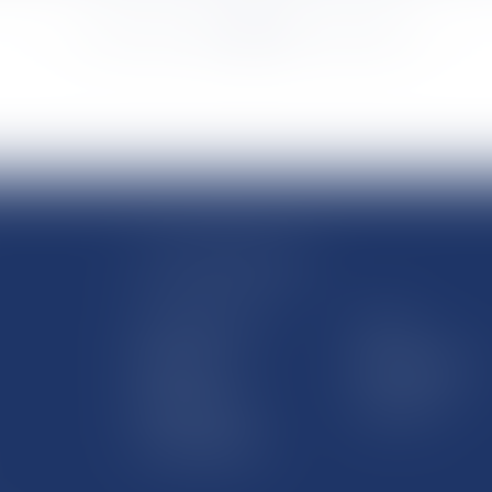
<<
<
...
2083
2084
2085
2086
2087
2088
2089
...
>
>>
LE SITE DROM-COM
Qui sommes nous
Contact
Plan du site
Mentions légales
Pourquoi ce site
Liens utiles
Lexique juridique