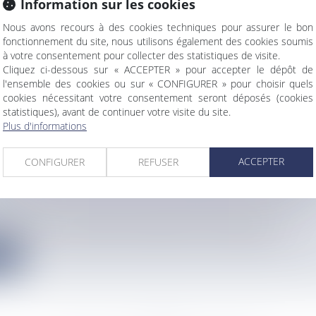
Information sur les cookies
U SPORT ANTILLAIS EN COMMUNION AVEC LE 
WÈL D’ÎLE-DE-FRANCE
Nous avons recours à des cookies techniques pour assurer le bon
fonctionnement du site, nous utilisons également des cookies soumis
info
à votre consentement pour collecter des statistiques de visite.
é, dansé et partagé bien des moments avec le public, vendredi...
Cliquez ci-dessous sur « ACCEPTER » pour accepter le dépôt de
l'ensemble des cookies ou sur « CONFIGURER » pour choisir quels
e
cookies nécessitant votre consentement seront déposés (cookies
statistiques), avant de continuer votre visite du site.
Plus d'informations
ACCEPTER
CONFIGURER
REFUSER
AU VERT MAFATAISE DES SABREUSES DE L'ÉQUI
info
éunion, les dix escrimeuses de l'équipe de France féminine de...
e