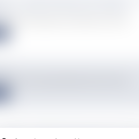
ENT LE BRONZE AU MONDIAL DE HANDBALL
info
ance féminine de handball décroche la médaille de bronze au Mon...
e
info
 maison du boxeur super léger guadeloupéen Keshan Jacoby Koaly...
e
SÉ PÉREC, SANDRINE GRUDA ET MAGUY NESTO