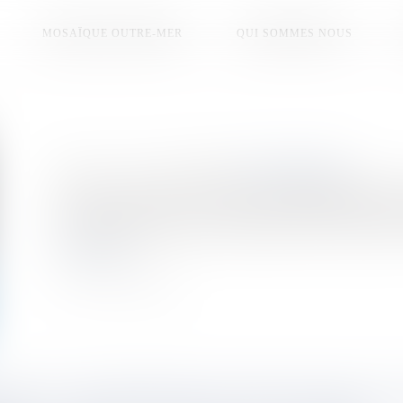
MOSAÏQUE OUTRE-MER
QUI SOMMES NOUS
Publié le :
14/12/2025
Source :
la1ere.franceinfo.fr
Le retour à la maison du boxeur super léger guadeloupéen
jeune espoir de la boxe a certes vaincu son adversaire, le M
ci, à la deuxième reprise du combat vedette de la soirée, prév
Lire la suite
 PAR LA CALÉDONIENNE SUZANNE WAJOKA, LE