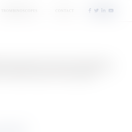
TROMBINOSCOPES
CONTACT
 Keshan Jacoby Koaly ne restera pas dans les mémoires. Le
exicain Alejandro Marco Antonina, mais sur abandon de celui-
u en 6 rounds de 3 minutes. Une victoire expéditive...
S BLEUES