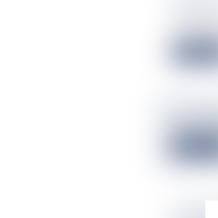
DÉCROCH
Flux Francetv
L'équipe de Fr
Lire la suit
Flux Francetv
Le retour à la
Lire la suit
MARIE-JO