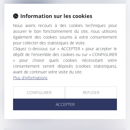
Lire la suite
Information sur les cookies
Nous avons recours à des cookies techniques pour
assurer le bon fonctionnement du site, nous utilisons
également des cookies soumis à votre consentement
pour collecter des statistiques de visite.
Cliquez ci-dessous sur « ACCEPTER » pour accepter le
1ER DÉCEMBRE. « MÊME SI NOUS
dépôt de l'ensemble des cookies ou sur « CONFIGURER
SOMMES EN 2026, LE VIH RESTE UN
» pour choisir quels cookies nécessitant votre
SUJET TABOU » SELON ENTR’AIDES
consentement seront déposés (cookies statistiques),
GUYANE
avant de continuer votre visite du site.
Plus d'informations
Flux Francetvinfo
À l’occasion de la Journée mondiale de lutte contre le
Sida, Entraides Guyane...
CONFIGURER
REFUSER
Lire la suite
ACCEPTER