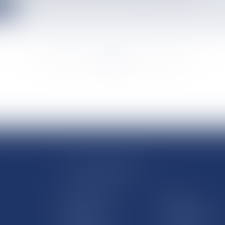
e
<<
<
...
1728
1729
1730
1731
1732
1733
1734
...
>
>>
LE SITE DROM-COM
Qui sommes nous
Contact
Plan du site
Mentions légales