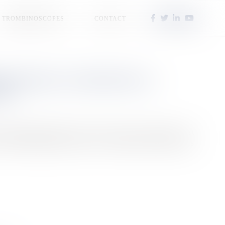
TROMBINOSCOPES
CONTACT
ONS POUR LA FUSION DE LA
E ?
principaux bailleurs sociaux de Guyane, ont fusionné. C'est
de 20.000 logements sociaux. Une évolution qui entraîne des