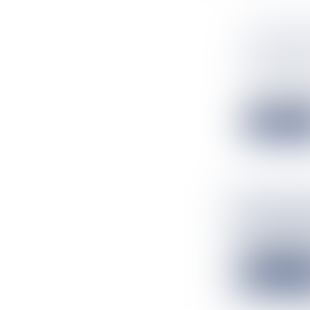
A L'AFFI
LION/GOL
MARTINI
Flux Francetv
Le week-end "fo
Lire la suit
L’HIPPO
Flux Francetv
L’opération va
Lire la suit