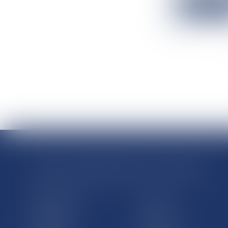
Lire la suit
RÉGIONS & DÉPARTEMENTS D’OUTRE-MER
Trombinoscopes
Guyane
Martinique
Guadeloupe