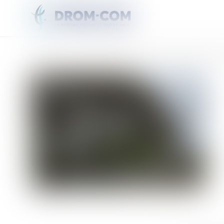
Vous êtes ici :
Accueil
2terHabitat : quelles ambitions pour la fusion de la SIMKO et de 