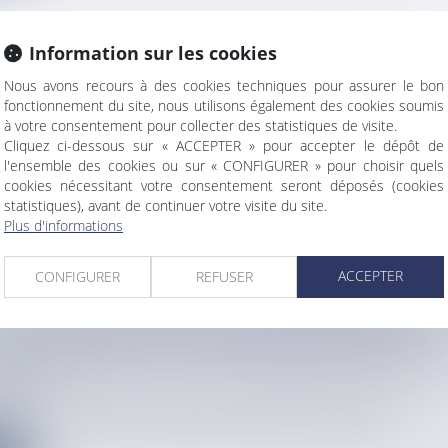
Information sur les cookies
TAT : QUELLES AMBITIONS POUR LA FUSION D
Nous avons recours à des cookies techniques pour assurer le bon
 DE LA SIGUY EN GUYANE ?
fonctionnement du site, nous utilisons également des cookies soumis
à votre consentement pour collecter des statistiques de visite.
info
Cliquez ci-dessous sur « ACCEPTER » pour accepter le dépôt de
janvier 2026, la SIMKO et la SIGUY, deux des principaux bailleu...
l'ensemble des cookies ou sur « CONFIGURER » pour choisir quels
cookies nécessitant votre consentement seront déposés (cookies
e
statistiques), avant de continuer votre visite du site.
Plus d'informations
ACCEPTER
CONFIGURER
REFUSER
NTRE UNE ESPÈCE EXOTIQUE ENVAHISSANTE "
ION COMPLÈTE" : LES GUADELOUPÉENS MIS À
UTION
info
le Miconia calvescens (voir photo ci-dessous) doit disparaître...