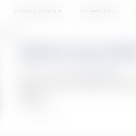
MOSAÏQUE OUTRE-MER
QUI SOMMES NOUS
la SIGUY en Guyane ?
2TERHABITAT : QUELLES AMBITI
SIMKO ET DE LA SIGUY EN GUYAN
Publié le :
16/01/2026
Source :
la1ere.franceinfo.fr
Depuis le 1er janvier 2026, la SIMKO et la SIGUY, deux des 
désormais 2TerHabitat. Une association qui représente près 
changements.
Lire la suite