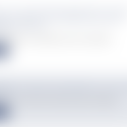
CHE : RC SAINT-JOSEPH/SAMARITAINE ET GOLDE
DEN-STAR EN R1 ET 23 MATCHS DE COUPE DE
QUE DE FOOTBALL
info
otballistique" est essentiellement consacré au tour préliminai...
e
DROME DE NOUMÉA TRANSFORMÉ EN VILLAGE 
info
cances “Un été à Nouméa” a débuté cette semaine, à l’hippodrome...
e