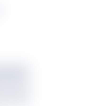
N-
VACANCES