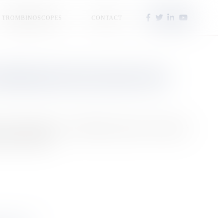
TROMBINOSCOPES
CONTACT
ONFÉDÉRATION PAYSANNE SONT
nt tous été relâchés. La Confédération paysanne avait organisé
ération immédiate.