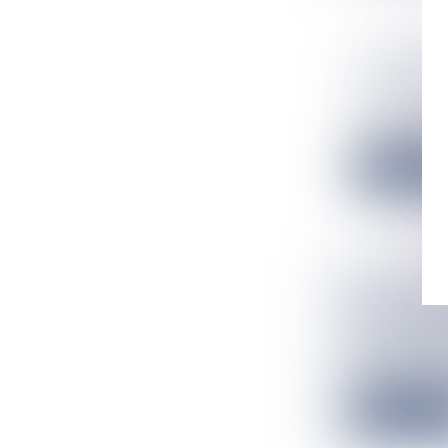
À LA RÉU
PUBLIC ET
Flux Francetv
Au 3ème trimest
Lire la suit
SARGASSE
UN RAMAS
Flux Francetv
La lutte contre
Lire la suit