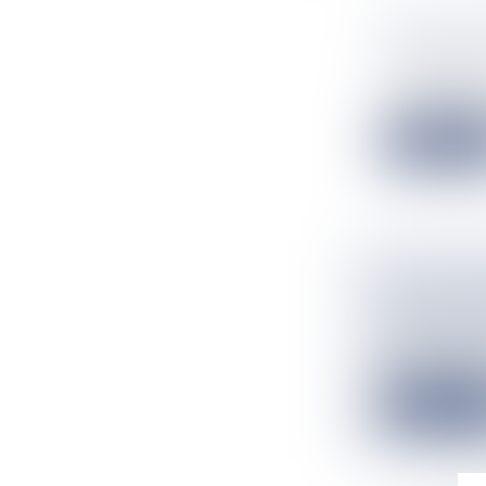
LES 52 A
SORTIS D
Flux Francetv
Les agriculteur
Lire la suit
UN GUADE
DROGUE D
Flux Francetv
Cédric Lucina,
Lire la suit