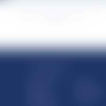
<<
<
...
1745
1746
1747
1748
1749
1750
1751
...
>
>>
LE SITE DROM-COM
Qui sommes nous
Contact
Plan du site
Mentions légales
Pourquoi ce site
Liens utiles