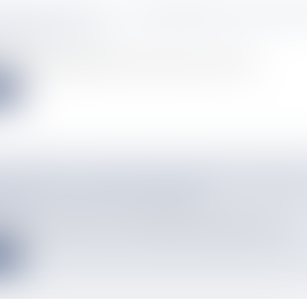
GRICULTEURS DE LA CONFÉDÉRATION PAYSANN
E GARDE À VUE
info
s ultramarins interpellés mercredi 14 janvier ont tous été rel...
e
LOUPÉEN SOUPÇONNÉ DE DIRIGER UN RÉSEA
EPUIS SA CELLULE DE PRISON.
info
 aussi connu sous le nom de "Toto Bing" déjà condamné pour meu...
e