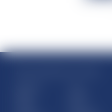
RÉGIONS & DÉPARTEMENTS D’OUTRE-MER
Trombinoscopes
Guyane
Martinique
Guadeloupe
La Réunion
Mayotte