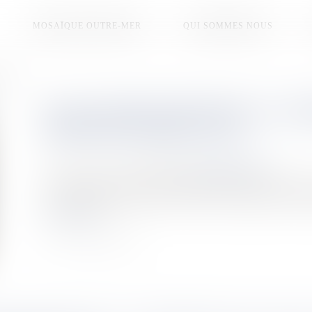
MOSAÏQUE OUTRE-MER
QUI SOMMES NOUS
e à vue
LES 52 AGRICULTEURS DE LA C
SORTIS DE GARDE À VUE
Publié le :
15/01/2026
Source :
la1ere.franceinfo.fr
Les agriculteurs ultramarins interpellés mercredi 14 janvier o
une manifestation de soutien, à Paris, pour demander leur lib
Lire la suite