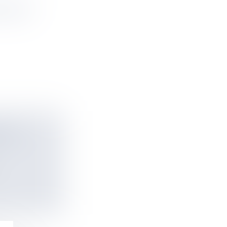
E SONT
U DE