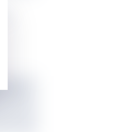
S LE
NE POUR