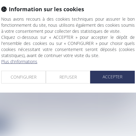
Information sur les cookies
NION, L'EMPLOI AUGMENTE LÉGÈREMENT DAN
Nous avons recours à des cookies techniques pour assurer le bon
fonctionnement du site, nous utilisons également des cookies soumis
 LE PRIVÉ FIN 2025
à votre consentement pour collecter des statistiques de visite.
info
Cliquez ci-dessous sur « ACCEPTER » pour accepter le dépôt de
re 2025, dans un contexte de stabilité de l'activité économiqu...
l'ensemble des cookies ou sur « CONFIGURER » pour choisir quels
cookies nécessitant votre consentement seront déposés (cookies
e
statistiques), avant de continuer votre visite du site.
Plus d'informations
ACCEPTER
CONFIGURER
REFUSER
S : LES MARINS-PÊCHEURS EN PREMIÈRE LIG
SAGE EN MER AU FRANÇOIS ET AU ROBERT
info
 les échouements de sargasses se joue désormais au large, avan...
e