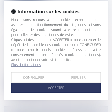
Lire la suite
Information sur les cookies
Nous avons recours à des cookies techniques pour
assurer le bon fonctionnement du site, nous utilisons
également des cookies soumis à votre consentement
pour collecter des statistiques de visite.
AÉROPORT ROLAND GARROS : TROIS
Cliquez ci-dessous sur « ACCEPTER » pour accepter le
MULES INTERPELLÉES AVEC 98
dépôt de l'ensemble des cookies ou sur « CONFIGURER
» pour choisir quels cookies nécessitant votre
OVULES DE COCAÏNE DANS LE
consentement seront déposés (cookies statistiques),
CORPS
avant de continuer votre visite du site.
Flux Francetvinfo
Plus d'informations
Ce samedi 10 janvier 2026, trois mules en provenance
de Paris ont été interpe...
CONFIGURER
REFUSER
Lire la suite
ACCEPTER