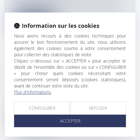
Après le mouvement de protestation lancé jeudi matin
par des parents d’élèves...
Lire la suite
Information sur les cookies
Nous avons recours à des cookies techniques pour
assurer le bon fonctionnement du site, nous utilisons
également des cookies soumis à votre consentement
pour collecter des statistiques de visite.
Cliquez ci-dessous sur « ACCEPTER » pour accepter le
AGRICULTURE BIOLOGIQUE : UN
dépôt de l'ensemble des cookies ou sur « CONFIGURER
POLYNÉSIEN PREND LA TÊTE DE LA
» pour choisir quels cookies nécessitant votre
PACIFIC ORGANIC AND ETHICAL
consentement seront déposés (cookies statistiques),
TRADE COMMUNITY
avant de continuer votre visite du site.
Plus d'informations
Flux Francetvinfo
L'agriculteur de Raiatea, Thierry Lison de Loma, vient
d'être élu président d...
CONFIGURER
REFUSER
Lire la suite
ACCEPTER