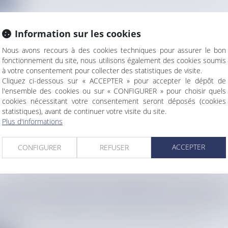
Information sur les cookies
Nous avons recours à des cookies techniques pour assurer le bon
fonctionnement du site, nous utilisons également des cookies soumis
E. LES ABATTOIRS DU SUD BASSE-TERRE 2/5 : 
à votre consentement pour collecter des statistiques de visite.
 VERS GOURBEYRE
Cliquez ci-dessous sur « ACCEPTER » pour accepter le dépôt de
l'ensemble des cookies ou sur « CONFIGURER » pour choisir quels
info
cookies nécessitant votre consentement seront déposés (cookies
de notre enquête sur les abattoirs du Sud-Basse-Terre. Après a...
statistiques), avant de continuer votre visite du site.
Plus d'informations
e
ACCEPTER
CONFIGURER
REFUSER
UN NOUVEAU BATEAU, EMPRUNT EN ATTENTE,
NNEL : POURQUOI LE DOSSIER BETICO S'ENLISE
info
 Betico a lancé un préavis de grève pour le week-end des élect...