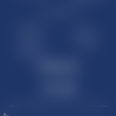
LE SITE DROM-COM
Qui sommes nous
Contact
Plan du site
Mentions légales
Pourquoi ce site
Liens utiles
Lexique juridique
AZKO ©2019
- DROM COM - Tous droits réservés -
Mentions légales