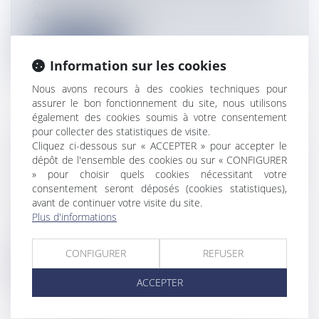
Athlète guyanais passé de l’athlétisme au bobsleigh,
Alan Alaïs s’envole pour...
Lire la suite
Information sur les cookies
Nous avons recours à des cookies techniques pour
assurer le bon fonctionnement du site, nous utilisons
également des cookies soumis à votre consentement
pour collecter des statistiques de visite.
SARGASSES AU ROBERT : "ON VEUT
Cliquez ci-dessous sur « ACCEPTER » pour accepter le
DIRE STOP, ÇA DEVIENT INVIVABLE",
dépôt de l'ensemble des cookies ou sur « CONFIGURER
» pour choisir quels cookies nécessitant votre
LES HABITANTS DU LITTORAL SONT
consentement seront déposés (cookies statistiques),
EXASPÉRÉS
avant de continuer votre visite du site.
Flux Francetvinfo
Plus d'informations
Au Robert, la colère des habitants monte à cause des
sargasses. Les algues br...
CONFIGURER
REFUSER
Lire la suite
ACCEPTER