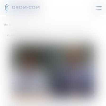
Ouvr
le
men
Vous êtes ici :
Accueil
Antigua-et-Barbuda face à Trinidad-et-Tobago : un appel au boycott et des tensions
régionales qui secouent la CARICOM