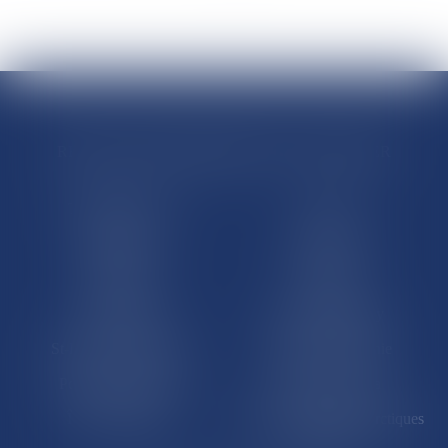
RÉGIONS & DÉPARTEMENTS D’OUTRE-MER
Trombinoscopes
Guyane
Martinique
Guadeloupe
La Réunion
Mayotte
Saint-Martin
Saint-Barthélémy
St-Pierre-et-Miquelon
Nouvelle-Calédonie
Polynésie française
Wallis-et-Futuna
Île de Clipperton
Terres australes et antarctiques
françaises