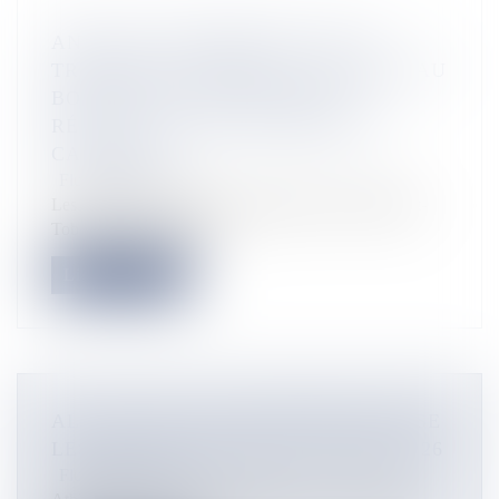
ANTIGUA-ET-BARBUDA FACE À
TRINIDAD-ET-TOBAGO : UN APPEL AU
BOYCOTT ET DES TENSIONS
RÉGIONALES QUI SECOUENT LA
CARICOM
Flux Francetvinfo
Les relations entre Antigua-et-Barbuda et Trinidad-et-
Tobago se sont tendues...
Lire la suite
ALAN ALAÏS, LE GUYANAIS QUI VISE
LES JEUX OLYMPIQUES D’HIVER 2026
Flux Francetvinfo