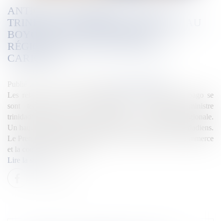
ANTIGUA-ET-BARBUDA FACE À
TRINIDAD-ET-TOBAGO : UN APPEL AU
BOYCOTT ET DES TENSIONS
RÉGIONALES QUI SECOUENT LA
CARICOM
Publié le :
27/12/2025
Source :
la1ere.franceinfo.fr
Les relations entre Antigua-et-Barbuda et Trinidad-et-Tobago se
sont tendues après les critiques de la Première ministre
trinidadienne Kamla Persad-Bissessar sur la politique régionale.
Un haut responsable a appelé à boycotter les produits trinidadiens.
Le Premier ministre Gaston Browne met l’accent sur le commerce
et la coopération régionale.
Lire la suite