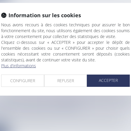
Information sur les cookies
Nous avons recours à des cookies techniques pour assurer le bon
 : PAS DE TRANSPORT SCOLAIRE POUR LES 1 267
fonctionnement du site, nous utilisons également des cookies soumis
à votre consentement pour collecter des statistiques de visite.
S AU RATTRAPAGE CE MERCREDI ET JEUDI
Cliquez ci-dessous sur « ACCEPTER » pour accepter le dépôt de
info
l'ensemble des cookies ou sur « CONFIGURER » pour choisir quels
 scolaire ne sera assuré ce mercredi 8 et demain jeudi 9 juill...
cookies nécessitant votre consentement seront déposés (cookies
statistiques), avant de continuer votre visite du site.
e
Plus d'informations
ACCEPTER
CONFIGURER
REFUSER
 VERDICT LE PEN, LE DÉPUTÉ RN JOSEPH RIVI
 UNE « FRANCE CONDAMNÉE »
info
mnation en appel de Marine Le Pen à un an de prison ferme aména...