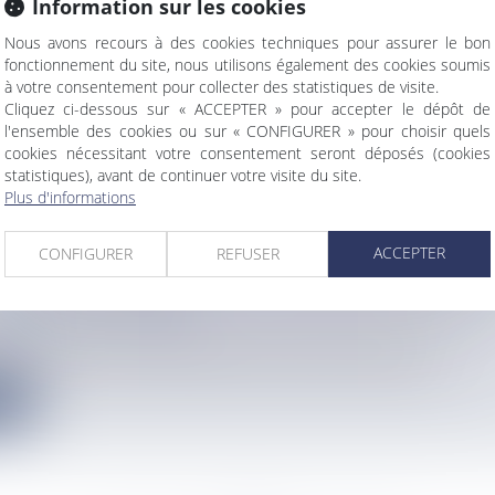
Information sur les cookies
ASSIVE DE MÉTHAMPHÉTAMINE : UN RÉSEAU
TATION DÉMANTELÉ
Nous avons recours à des cookies techniques pour assurer le bon
fonctionnement du site, nous utilisons également des cookies soumis
info
à votre consentement pour collecter des statistiques de visite.
erte de plusieurs dizaines de kilos de stupéfiants dans un con...
Cliquez ci-dessous sur « ACCEPTER » pour accepter le dépôt de
l'ensemble des cookies ou sur « CONFIGURER » pour choisir quels
e
cookies nécessitant votre consentement seront déposés (cookies
statistiques), avant de continuer votre visite du site.
Plus d'informations
ACCEPTER
CONFIGURER
REFUSER
TEURS DE CANNE DU SUD ATTENDENT LA DATE
MPAGNE SUCRIÈRE
info
di que se tiendra la commission mixte d’usine pour la région s...
e