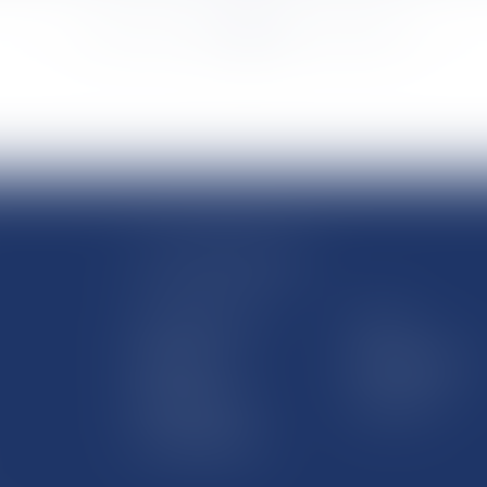
<<
<
...
2133
2134
2135
2136
2137
2138
2139
...
>
>>
LE SITE DROM-COM
Qui sommes nous
Contact
Plan du site
Mentions légales
Pourquoi ce site
Liens utiles
Lexique juridique