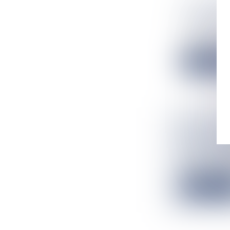
SAISIE M
D’IMPOR
Flux Francetv
Après la découv
Lire la suit
LES PLAN
DE LA CA
Flux Francetv
C’est ce vendre
Lire la suit