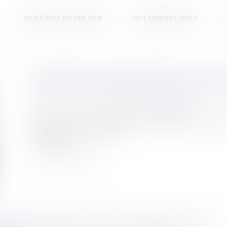
MOSAÏQUE OUTRE-MER
QUI SOMMES NOUS
ARRIVÉE DE RENFORTS POUR LU
Publié le :
11/12/2025
Source :
la1ere.franceinfo.fr
Des militaires de l’armée de terre ont rejoint ce jeudi la Caléd
préparer la saison cyclonique.
Lire la suite
DE RENFORTS POUR LUTTER CONTRE LE FEU