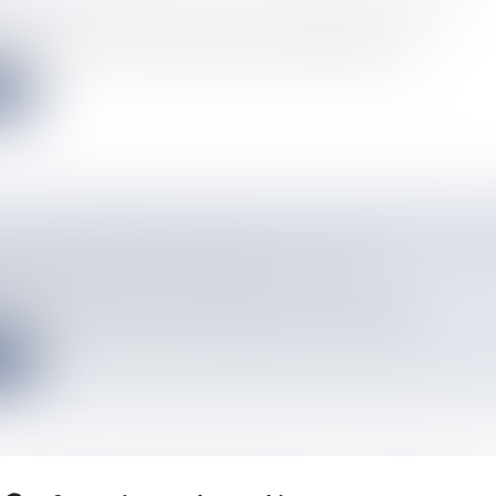
info
de l’armée de terre ont rejoint ce jeudi la Calédonie pour ren...
e
E JAUNE FORTES PLUIES ET ORAGES POUR L'O
 LA RÉUNION À PARTIR DE 11 H 00
info
union a établi un bulletin de vigilance jaune fortes pluies et...
e