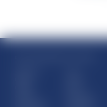
RÉGIONS & DÉPARTEMENTS D’OUTRE-MER
Trombinoscopes
Guyane
Martinique
Guadeloupe
La Réunion
Mayotte
Saint-Martin
Saint-Barthélémy
St-Pierre-et-Miquelon
Nouvelle-Calédonie