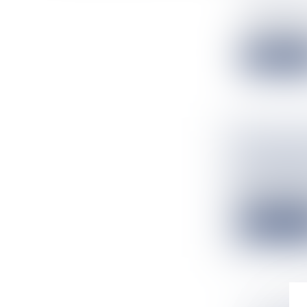
Flux Francetv
Des militaires 
Lire la suit
VIGILANC
LE SUD DE
Flux Francetv
Météo France Ré
Lire la suit