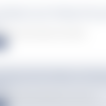
VERNEMENT N’EST PAS BÊTEMENT OPPOSÉ À S
 BROTHERSON APAISE LA POLÉMIQUE ET RAPPE
info
ion de photos montrant l’utilisation de l’internet satellitai...
e
E MORGAN HANSEN DÉTERMINÉ À FAIRE BRILL
 DE MIQUELON SUR LES ROUTES ET LES SENT
EUVE
info
s Morgan Hansen est depuis quelques jours sur les routes et sen...