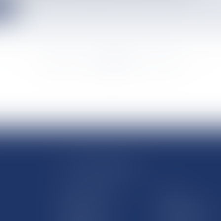
e
<<
<
...
3349
3350
3351
3352
3353
3354
3355
...
>
>>
LE SITE DROM-COM
Qui sommes nous
Contact
Plan du site
Mentions légales