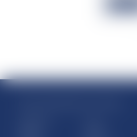
Lire la suit
RÉGIONS & DÉPARTEMENTS D’OUTRE-MER
Trombinoscopes
Guyane
Martinique
Guadeloupe