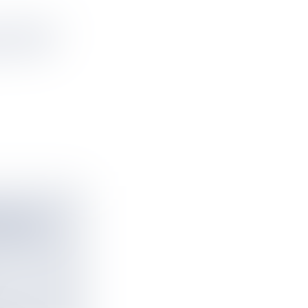
TARLINK »
LLE LES
ER LES
IERS DE