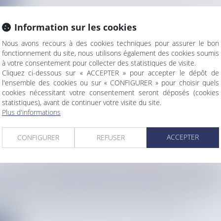
e
Information sur les cookies
Nous avons recours à des cookies techniques pour assurer le bon
fonctionnement du site, nous utilisons également des cookies soumis
à votre consentement pour collecter des statistiques de visite.
 DE L'AUTO, UNE VITRINE DE LA SOCIÉTÉ
Cliquez ci-dessous sur « ACCEPTER » pour accepter le dépôt de
info
l'ensemble des cookies ou sur « CONFIGURER » pour choisir quels
automobile s’est achevé dimanche au Parc expo de Mama’o. Derriè...
cookies nécessitant votre consentement seront déposés (cookies
statistiques), avant de continuer votre visite du site.
e
Plus d'informations
ACCEPTER
CONFIGURER
REFUSER
 HAÏTI : WASHINGTON PLAIDE POUR UNE FORC
IONALE PLUS RÉPRESSIVE CONTRE LES GANGS
info
et Haïti ont appelé à la transformation de la Mission multinat...