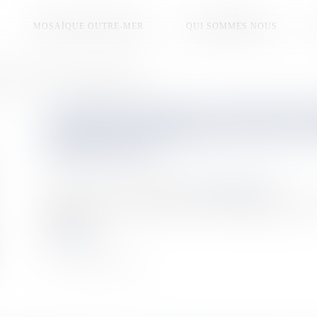
MOSAÏQUE OUTRE-MER
QUI SOMMES NOUS
uelon sur les routes et les sentiers de Terre-Neuve
L'ATHLÈTE MORGAN HANSEN DÉT
COULEURS DE MIQUELON SUR LES
TERRE-NEUVE
Publié le :
22/09/2025
Source :
la1ere.franceinfo.fr
Le Miquelonnais Morgan Hansen est depuis quelques jours s
sportives.
Lire la suite