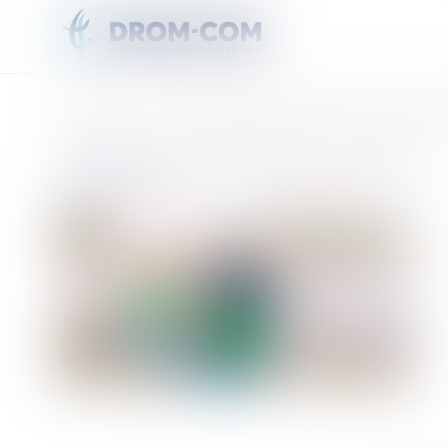
Vous êtes ici :
Accueil
L'athlète Morgan Hansen déterminé à faire briller les couleurs de Miq