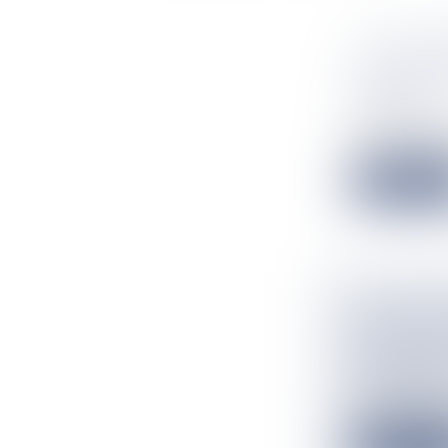
« LE GOU
: MOETAI
ENJEUX
Flux Francetv
Depuis la diffus
Lire la suit
L'ATHLÈT
COULEURS
TERRE-N
Flux Francetv
Le Miquelonnai