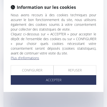
Information sur les cookies
Nous avons recours à des cookies techniques pour
assurer le bon fonctionnement du site, nous utilisons
également des cookies soumis à votre consentement
UN SEPTUAGÉNAIRE DÉCÈDE APRÈS
pour collecter des statistiques de visite.
Cliquez ci-dessous sur « ACCEPTER » pour accepter le
UNE NOYADE À LA PLAGE DE L’ANSE
dépôt de l'ensemble des cookies ou sur « CONFIGURER
À JACQUES, AU GOSIER
» pour choisir quels cookies nécessitant votre
Flux Francetvinfo
consentement seront déposés (cookies statistiques),
Un homme de 71 ans a perdu la vie ce vendredi après-
avant de continuer votre visite du site.
midi, après avoir été sor...
Plus d'informations
Lire la suite
CONFIGURER
REFUSER
ACCEPTER
AUTOMOBILE : LE RALLYE NATIONAL
DES CHAMPIONS DU 12 AU 14