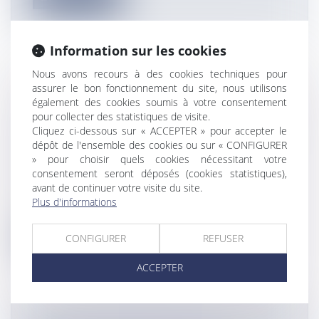
Information sur les cookies
Nous avons recours à des cookies techniques pour
assurer le bon fonctionnement du site, nous utilisons
"C'EST STRESSANT PARCE QUE C'EST
également des cookies soumis à votre consentement
UNE MATIÈRE ASSEZ DIFFICILE", LES
pour collecter des statistiques de visite.
LYCÉENS MAHORAIS ONT PLANCHÉ
Cliquez ci-dessous sur « ACCEPTER » pour accepter le
SUR L'ÉPREUVE DE PHILOSOPHIE DU
dépôt de l'ensemble des cookies ou sur « CONFIGURER
» pour choisir quels cookies nécessitant votre
BACCALAURÉAT
consentement seront déposés (cookies statistiques),
Flux Francetvinfo
avant de continuer votre visite du site.
Les élèves mahorais en terminale ont découvert les
Plus d'informations
sujets de philosophie du b...
CONFIGURER
REFUSER
Lire la suite
ACCEPTER