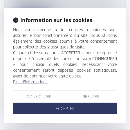
Les pluies intenses d'hier (vendredi 12 décembre) ont
considérablement gêné l...
Information sur les cookies
Lire la suite
Nous avons recours à des cookies techniques pour
assurer le bon fonctionnement du site, nous utilisons
également des cookies soumis à votre consentement
pour collecter des statistiques de visite.
Cliquez ci-dessous sur « ACCEPTER » pour accepter le
DRONES ET HÉLICOPTÈRE DÉPLOYÉS
dépôt de l'ensemble des cookies ou sur « CONFIGURER
» pour choisir quels cookies nécessitant votre
POUR SAUVER DE LA NOYADE DEUX
consentement seront déposés (cookies statistiques),
JEUNES À LANGEVIN
avant de continuer votre visite du site.
Flux Francetvinfo
Plus d'informations
Un drame a été évité ce samedi 13 décembre à Saint-
Joseph. Emportés par la ho...
CONFIGURER
REFUSER
Lire la suite
ACCEPTER