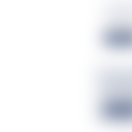
UN PRÉAV
À PARTIR
Flux Francetv
Les syndicats d
Lire la suit
DES SALL
M'TSAMO
Flux Francetv
C'est un fait r
Lire la suit