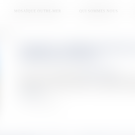
MOSAÏQUE OUTRE-MER
QUI SOMMES NOUS
es Loyauté ?
UN BETICO 3 ESPÉRÉ DANS DEUX 
NAVIRE DES LOYAUTÉ ?
Publié le :
28/04/2026
Source :
la1ere.franceinfo.fr
Entre pannes à répétition du Betico 2 et incertitudes fin
Commande, financement, calendrier : la compagnie a communi
Lire la suite