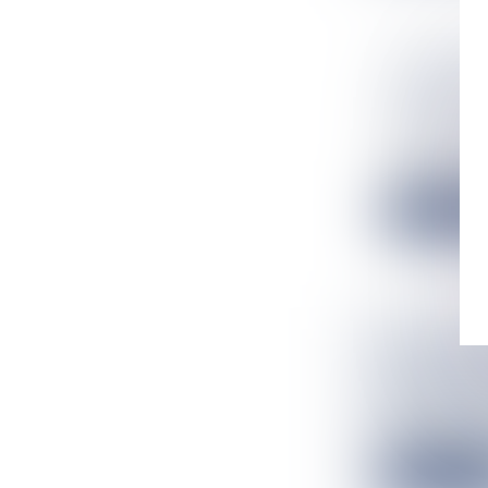
CARBURAN
GUADELOU
DÉPASSER
Flux Francetv
C'est devenu l'
Lire la suit
UN BETIC
FUTUR NA
Flux Francetv
Entre pannes à 
Lire la suit