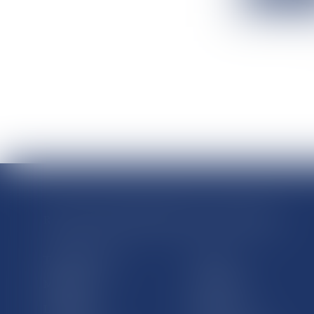
RÉGIONS & DÉPARTEMENTS D’OUTRE-MER
Trombinoscopes
Guyane
Martinique
Guadeloupe
La Réunion
Mayotte