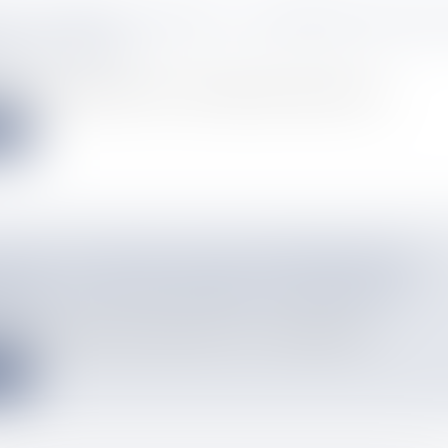
IS DE GRÈVE ILLIMITÉ À L’AÉROPORT ROLAN
 DE VENDREDI
info
e l’aéroport haussent le ton. Ils ont déposé un préavis de grè...
e
ES DE CLASSE DE L'ÉCOLE ÉLÉMENTAIRE DE
UDOU SACCAGÉES PENDANT LE WEEK-END
info
écurrent, dénoncent les parents d'élèves. L'école élémentaire...
e