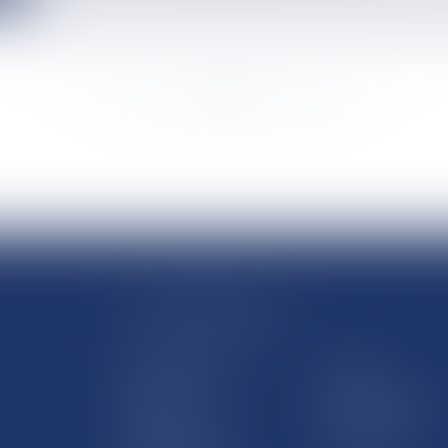
<<
<
...
874
875
876
877
878
879
880
...
>
>>
LE SITE DROM-COM
Qui sommes nous
Contact
Plan du site
Mentions légales
Pourquoi ce site
Liens utiles