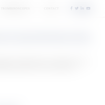
TROMBINOSCOPES
CONTACT
ANS : QUE SAIT-ON SUR LE FUTUR
ancières, la Sudîles pousse pour concrétiser le Betico 3.
qué des précisions à NC la 1ère ce mardi 28 avril.