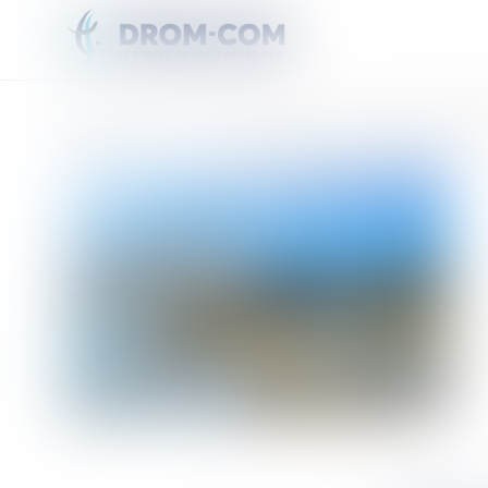
Vous êtes ici :
Accueil
Un Betico 3 espéré dans deux ans : que sait-on sur le futur navire d