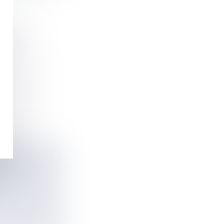
IT
R LE