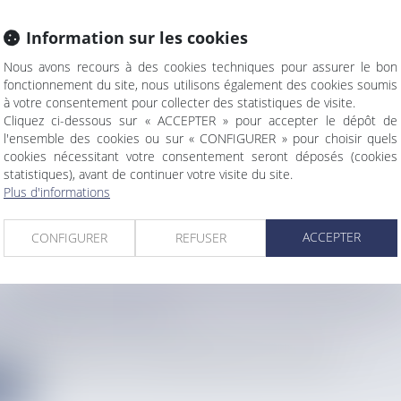
Information sur les cookies
TS : UNE NOUVELLE HAUSSE ATTENDUE EN
Nous avons recours à des cookies techniques pour assurer le bon
PE DÈS LE MOIS DE MAI, LE GAZOLE POURRA
fonctionnement du site, nous utilisons également des cookies soumis
 2 EUROS
à votre consentement pour collecter des statistiques de visite.
info
Cliquez ci-dessous sur « ACCEPTER » pour accepter le dépôt de
une des préoccupations majeures des automobilistes, encore plu...
l'ensemble des cookies ou sur « CONFIGURER » pour choisir quels
cookies nécessitant votre consentement seront déposés (cookies
statistiques), avant de continuer votre visite du site.
e
Plus d'informations
ACCEPTER
CONFIGURER
REFUSER
O 3 ESPÉRÉ DANS DEUX ANS : QUE SAIT-ON SU
VIRE DES LOYAUTÉ ?
info
répétition du Betico 2 et incertitudes financières, la Sudîles...
e