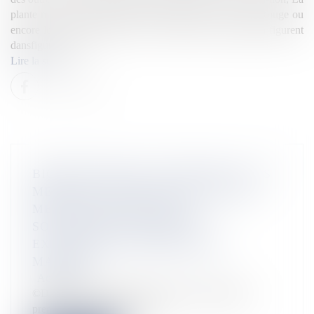
plante marine Halophila stipulacea, originaire de la mer Rouge ou
encore le crabe vert découvert à Saint-Pierre-et-Miquelon figurent
dansfigure sur la li...
Lire la suite
BIODIVERSITÉ EN OUTRE-MER : LES
MERS ET LITTORAUX DES OUTRE-
MER MENACÉS PAR UNE
SOIXANTAINE D’ESPÈCES
EXOTIQUES ENVAHISSANTES
MARINES
Actualités
©DR Le Comité français de l’UICN a présenté le
premier état des lieux sur les...