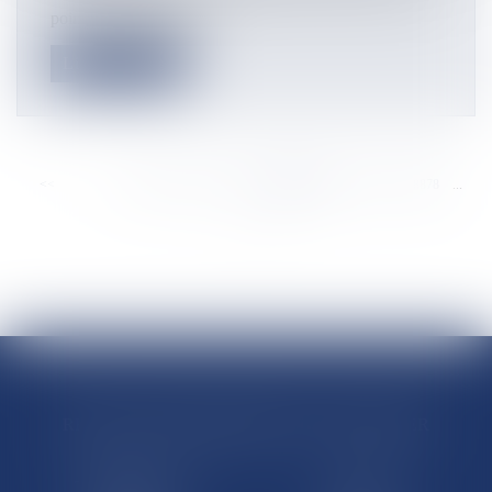
point un nouvel outil t...
Lire la suite
<<
<
...
8872
8873
8874
8875
8876
8877
8878
...
>
>>
RÉGIONS & DÉPARTEMENTS D’OUTRE-MER
Trombinoscopes
Guyane