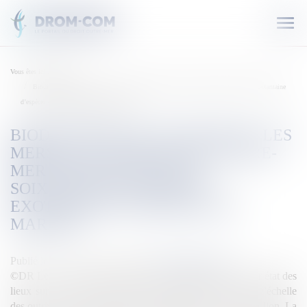
Ouvr
le
men
Vous êtes ici :
Accueil
Biodiversité en Outre-mer : Les mers et littoraux des outre-mer menacés par une soixantaine
d’espèces exotiques envahissantes marines
BIODIVERSITÉ EN OUTRE-MER : LES
MERS ET LITTORAUX DES OUTRE-
MER MENACÉS PAR UNE
SOIXANTAINE D’ESPÈCES
EXOTIQUES ENVAHISSANTES
MARINES
Publié le :
13/12/2019
Source :
outremers360.com
©DR Le Comité français de l’UICN a présenté le premier état des
lieux sur les espèces exotiques envahissantes marines à l’échelle
des outre-mer ce vendredi 13 décembre 2019. Le Poisson-lion, La