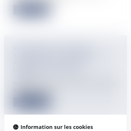
Lire la suite
MOUSTIQUES ET MALADIES
VECTORIELLES: L’ASSEMBLÉE
NATIONALE ADOPTE UNE
COMMISSION D’ENQUÊTE
Actualités
Proposée par la Députée de la Réunion Ericka Bareigts,
la proposition d’une c...
Lire la suite
Information sur les cookies