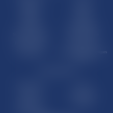
Martinique
Guadeloupe
La Réunion
Mayotte
Saint-Martin
Saint-Barthélémy
St-Pierre-et-Miquelon
Nouvelle-Calédonie
Polynésie française
Wallis-et-Futuna
Île de Clipperton
Terres australes et antarctiques
françaises
LE SITE DROM-COM
Qui sommes nous
Contact
Plan du site
Mentions légales
Pourquoi ce site
Liens utiles
Lexique juridique