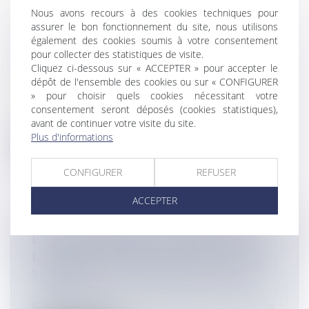
Nous avons recours à des cookies techniques pour
ORPAILLAGE ILLÉGAL EN GUYANE :
assurer le bon fonctionnement du site, nous utilisons
UNE MISSION D’INFORMATION SUR
également des cookies soumis à votre consentement
pour collecter des statistiques de visite.
L’ORPAILLAGE ILLÉGAL VA ÊTRE
Cliquez ci-dessous sur « ACCEPTER » pour accepter le
LANCÉE
dépôt de l'ensemble des cookies ou sur « CONFIGURER
Actualités
» pour choisir quels cookies nécessitant votre
©Ministère de la Défense La délégation Outre-mer de
consentement seront déposés (cookies statistiques),
l’Assemblée nationale va...
avant de continuer votre visite du site.
Plus d'informations
Lire la suite
CONFIGURER
REFUSER
ACCEPTER
ENVIRONNEMENT : A LA RÉUNION, «
L’IMAGERIE HYPERSPECTRALE» AU
SERVICE DE LA SANTÉ DES CORAUX
Actualités
© DR La délégation Océan Indien de l’Ifremer a mis au