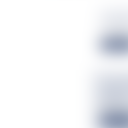
UN CONCO
(PERSONN
Flux Francetv
Le 31 août 202
Lire la suit
LE BLANC
RÉUNION,
GARANCE
Flux Francetv
Déjà malmené ce
Lire la suit