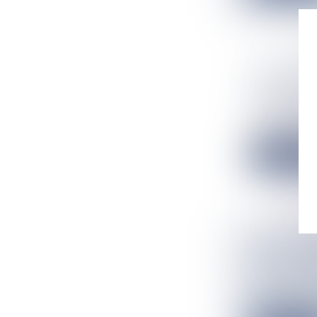
DIRECT. 
1ERE ÉTA
Flux Francetv
Premier départ 
Lire la suit
JAZZ NIG
PARC AIM
Flux Francetv
Le jazz a une n