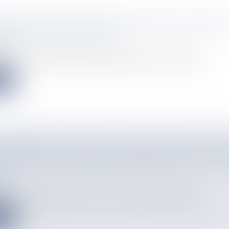
URS DE LECTURE DE CORAN POUR LES BACO
ES ÂGÉES) DE MAYOTTE
info
5, les bacoco de Mayotte pourront participer au concours de lec...
e
HISSEMENT "INTENSE" DU RÉCIF CORALLIEN D
 AGGRAVÉ PAR LE RÉCHAUFFEMENT ET LE CY
info
s quarante dernières années, le récif corallien de La Réunion...
e