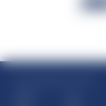
Lire la suit
RÉGIONS & DÉPARTEMENTS D’OUTRE-MER
Trombinoscopes
Guyane
Martinique
Guadeloupe