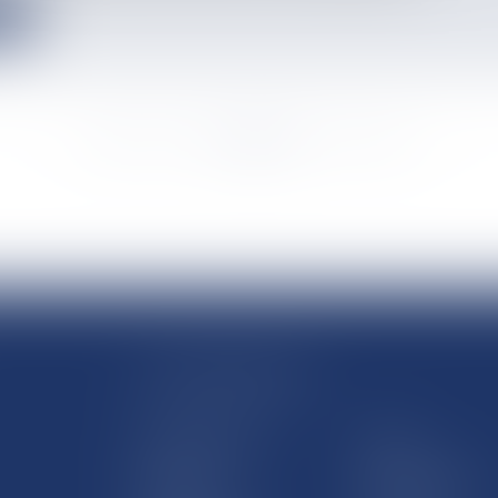
e
<<
<
...
4126
4127
4128
4129
4130
4131
4132
...
>
>>
LE SITE DROM-COM
Qui sommes nous
Contact
Plan du site
Mentions légales