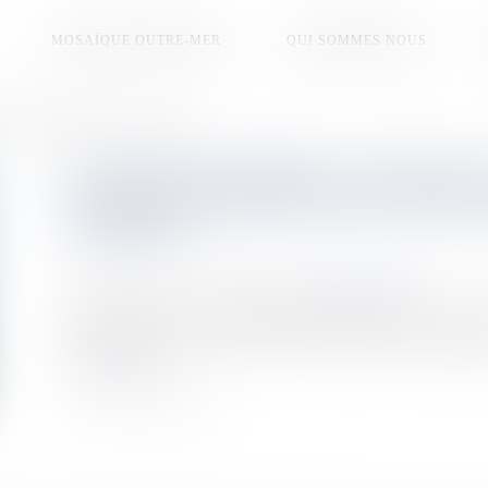
MOSAÏQUE OUTRE-MER
QUI SOMMES NOUS
é par le réchauffement et le cyclone Garance
LE BLANCHISSEMENT "INTENSE" 
RÉUNION, AGGRAVÉ PAR LE RÉC
GARANCE
Publié le :
27/07/2025
Source :
la1ere.franceinfo.fr
Déjà malmené ces quarante dernières années, le récif coralli
de températures élevées de l'océan, synonymes de blanchisse
Lire la suite