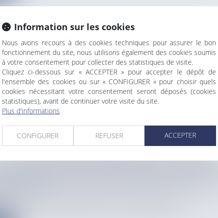
Information sur les cookies
Nous avons recours à des cookies techniques pour assurer le bon
fonctionnement du site, nous utilisons également des cookies soumis
TOUR DES YOLES 2025 : DIAMANT-RIVIÈRE-PILO
à votre consentement pour collecter des statistiques de visite.
PE
Cliquez ci-dessous sur « ACCEPTER » pour accepter le dépôt de
info
l'ensemble des cookies ou sur « CONFIGURER » pour choisir quels
pour les 15 équipages en lice pour cette 39e édition ce dimanc...
cookies nécessitant votre consentement seront déposés (cookies
statistiques), avant de continuer votre visite du site.
e
Plus d'informations
ACCEPTER
CONFIGURER
REFUSER
HT 2025 : UNE NUIT MAGIQUE SOUS LES ÉTOILE
É CÉSAIRE
info
ouvelle fois fait vibrer Fort-de-France. Dans les jardins du p...