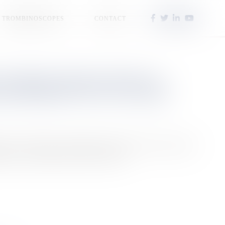
TROMBINOSCOPES
CONTACT
DU RÉCIF CORALLIEN DE LA
HAUFFEMENT ET LE CYCLONE
en de La Réunion a grandement souffert en 2025, sous l'effet
ment, et de l'impact du cyclone Garance.