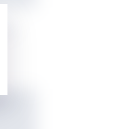
TE, LA
S DU