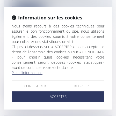
Lire la suite
Information sur les cookies
Nous avons recours à des cookies techniques pour
assurer le bon fonctionnement du site, nous utilisons
également des cookies soumis à votre consentement
pour collecter des statistiques de visite.
CANCER DE LA PROSTATE :
Cliquez ci-dessous sur « ACCEPTER » pour accepter le
"ADOPTER DES RÉFLEXES SIMPLES
dépôt de l'ensemble des cookies ou sur « CONFIGURER
» pour choisir quels cookies nécessitant votre
MAIS ESSENTIELS" POUR ANTICIPER
consentement seront déposés (cookies statistiques),
LA MALADIE
avant de continuer votre visite du site.
Flux Francetvinfo
Plus d'informations
À l’occasion de la "Journée européenne de la prostate"
(samedi 20 septembre 2...
CONFIGURER
REFUSER
Lire la suite
ACCEPTER