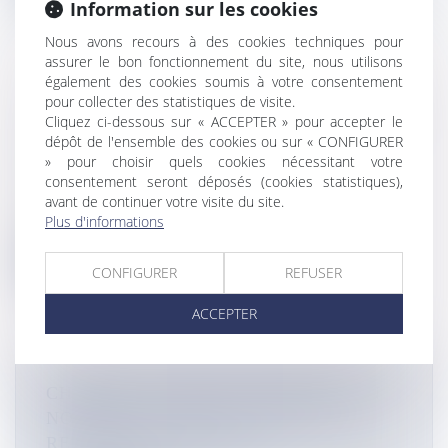
Information sur les cookies
Nous avons recours à des cookies techniques pour
assurer le bon fonctionnement du site, nous utilisons
également des cookies soumis à votre consentement
pour collecter des statistiques de visite.
47E RÉUNION ANNUELLE DE L'OPANO
Cliquez ci-dessous sur « ACCEPTER » pour accepter le
: FORTE AUGMENTATION DU QUOTA
dépôt de l'ensemble des cookies ou sur « CONFIGURER
DE LIMANDE À QUEUE JAUNE
» pour choisir quels cookies nécessitant votre
Flux Francetvinfo
consentement seront déposés (cookies statistiques),
Parmi les évolutions des quotas discutés lors de la
avant de continuer votre visite du site.
Plus d'informations
dernière réunion de l'Org...
Lire la suite
CONFIGURER
REFUSER
ACCEPTER
CHASSE AU CERF DE VIRGINIE : UN
NOMBRE RECORD DE CHEVREUILS
RECENSÉS À MIQUELON