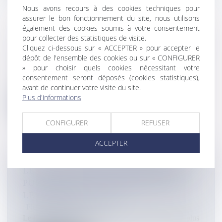
Nous avons recours à des cookies techniques pour
assurer le bon fonctionnement du site, nous utilisons
également des cookies soumis à votre consentement
pour collecter des statistiques de visite.
A CHICONI, LA MADRASSAH RENAÎT
Cliquez ci-dessous sur « ACCEPTER » pour accepter le
PEU À PEU GRÂCE À LA SOLIDARITÉ
dépôt de l'ensemble des cookies ou sur « CONFIGURER
Flux Francetvinfo
» pour choisir quels cookies nécessitant votre
Le cyclone Chido a engendré de nombreux dégâts
consentement seront déposés (cookies statistiques),
matériels et humains, parmi eu...
avant de continuer votre visite du site.
Plus d'informations
Lire la suite
CONFIGURER
REFUSER
ACCEPTER
LES MUSULMANS DE MARTINIQUE
POURSUIVENT LE RAMADAN AVEC
LEUR NOUVEL IMAM
Flux Francetvinfo
Le Ramadan se poursuit jusqu’à la fin du mois pour plus