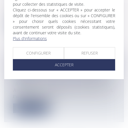
Actualités
pour collecter des statistiques de visite.
Dans un courrier adressé au Ministre de l’Economie, le
Cliquez ci-dessous sur « ACCEPTER » pour accepter le
Comité Outre-mer du ME...
dépôt de l'ensemble des cookies ou sur « CONFIGURER
» pour choisir quels cookies nécessitant votre
Lire la suite
consentement seront déposés (cookies statistiques),
avant de continuer votre visite du site.
Plus d'informations
CONFIGURER
REFUSER
POST-COVID-19: RÉORGANISATION ET
ACCEPTER
ADAPTATION DE L’AÉROGARE FRET
ROLAND GARROS DE LA RÉUNION
Actualités
Avec 98% de ses vols commerciaux suspendus en avril,
l’aéroport Roland Garros...
Lire la suite