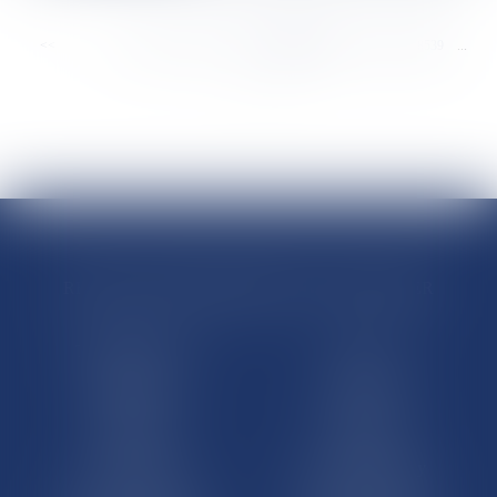
<<
<
...
8533
8534
8535
8536
8537
8538
8539
...
>
>>
RÉGIONS & DÉPARTEMENTS D’OUTRE-MER
Trombinoscopes
Guyane
Martinique
Guadeloupe
La Réunion
Mayotte
Saint-Martin
Saint-Barthélémy