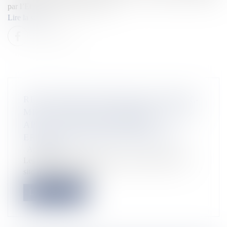
par l’Etat à destination des entre...
Lire la suite
RETOUR DES ÉTUDIANTS EN OUTRE-
MER : DÉPART DES PREMIERS VOLS
APRÈS LES QUATORZAINES
EFFECTUÉES DANS L’HEXAGONE
Actualités
Les étudiants d’outre-mer qui se sont recensés sur le
site outremersolidaires...
Lire la suite