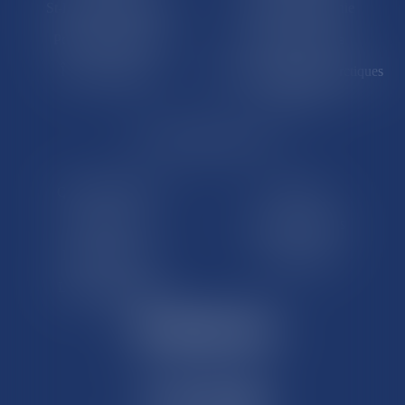
St-Pierre-et-Miquelon
Nouvelle-Calédonie
Polynésie française
Wallis-et-Futuna
Île de Clipperton
Terres australes et antarctiques
françaises
LE SITE DROM-COM
Qui sommes nous
Contact
Plan du site
Mentions légales
Pourquoi ce site
Liens utiles
Lexique juridique