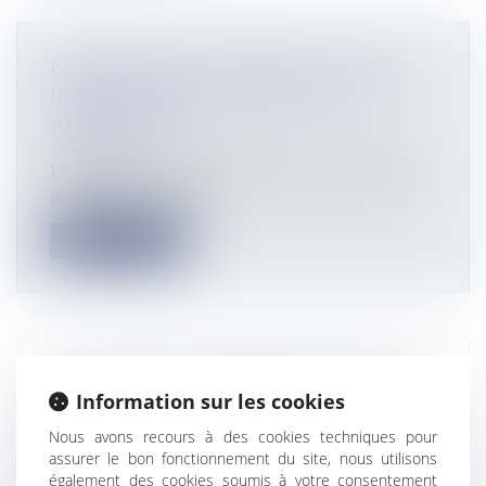
ÉCONOMIE EN POLYNÉSIE : CHUTE
IMPORTANTE DU CLIMAT DES
AFFAIRES (ICA)
Actualités
L’Indice du Climat des Affaires (ICA) a fait une chute
importante en Polynési...
Lire la suite
LE COMITÉ OUTRE-MER DU MEDEF
Information sur les cookies
APPELLE À LA CRÉATION D’UNE
Nous avons recours à des cookies techniques pour
GARANTIE D’EMPRUNT AUX
assurer le bon fonctionnement du site, nous utilisons
COLLECTIVITÉS LOCALES
également des cookies soumis à votre consentement