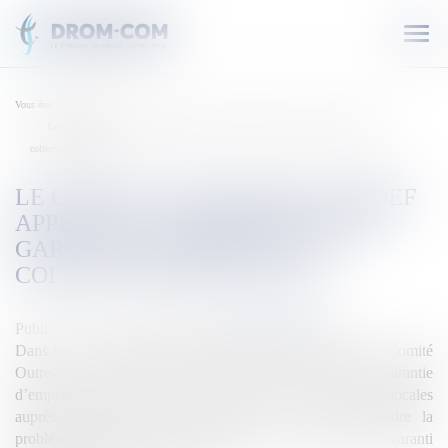
Ouvr
le
men
Vous êtes ici :
Accueil
Le Comité Outre-mer du MEDEF appelle à la création d’une garantie d’emprunt aux
collectivités locales
LE COMITÉ OUTRE-MER DU MEDEF
APPELLE À LA CRÉATION D’UNE
GARANTIE D’EMPRUNT AUX
COLLECTIVITÉS LOCALES
Publié le :
28/05/2020
Source :
outremers360.com
Dans un courrier adressé au Ministre de l’Economie, le Comité
Outre-mer du MEDEF souhaite la mise en place d’ une garantie
d’emprunt « covid-19 » contracté par les collectivités locales
auprès d’institutions financières dans le but de résoudre la
problématique des retards de paiements. A l’image du Prêt garanti