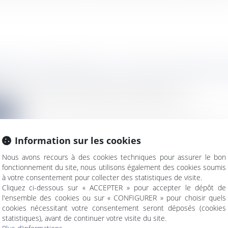
ÉTENCES HÉRITÉES DE L’ANCIEN CONSEIL RÉ
appeler que la loi du 13 août 2004 a fait de la région la col...
e
Information sur les cookies
Nous avons recours à des cookies techniques pour assurer le bon
fonctionnement du site, nous utilisons également des cookies soumis
à votre consentement pour collecter des statistiques de visite.
ÈS DES ÉLUS DE MARTINIQUE
Cliquez ci-dessous sur « ACCEPTER » pour accepter le dépôt de
nsultatifs
l'ensemble des cookies ou sur « CONFIGURER » pour choisir quels
llet 2011 créant la collectivité territoriale de Guyane a mai...
cookies nécessitant votre consentement seront déposés (cookies
statistiques), avant de continuer votre visite du site.
e