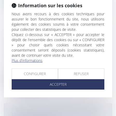
Information sur les cookies
Nous avons recours à des cookies techniques pour
assurer le bon fonctionnement du site, nous utilisons
également des cookies soumis à votre consentement
pour collecter des statistiques de visite.
UNE SOIRÉE EN HOMMAGE À RÉGIS
Cliquez ci-dessous sur « ACCEPTER » pour accepter le
NOGARA, FIGURE EMBLÉMATIQUE
dépôt de l'ensemble des cookies ou sur « CONFIGURER
» pour choisir quels cookies nécessitant votre
DE LA MUSIQUE ET DU SPORT EN
consentement seront déposés (cookies statistiques),
GUYANE
avant de continuer votre visite du site.
Flux Francetvinfo
Plus d'informations
Le Collectif des artistes de Guyane, créé pour
l’occasion, propose ce lundi 1...
CONFIGURER
REFUSER
Lire la suite
ACCEPTER
UNE SÉCHERESSE ANNONCÉE DANS