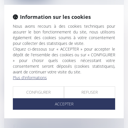
Information sur les cookies
Nous avons recours à des cookies techniques pour
INSÉCURITÉ, INSALUBRITÉ,
assurer le bon fonctionnement du site, nous utilisons
MATÉRIEL : DES AGENTS DE L'AIDE
également des cookies soumis à votre consentement
pour collecter des statistiques de visite.
SOCIALE À L'ENFANCE EN DROIT DE
Cliquez ci-dessous sur « ACCEPTER » pour accepter le
RETRAIT POUR DÉNONCER LEURS
dépôt de l'ensemble des cookies ou sur « CONFIGURER
CONDITIONS DE TRAVAIL
» pour choisir quels cookies nécessitant votre
Flux Francetvinfo
consentement seront déposés (cookies statistiques),
Depuis le mercredi 7 janvier, une vingtaine d'agents de
avant de continuer votre visite du site.
Plus d'informations
l'aide sociale à l'en...
Lire la suite
CONFIGURER
REFUSER
ACCEPTER
ÉLECTIONS À LA CHAMBRE