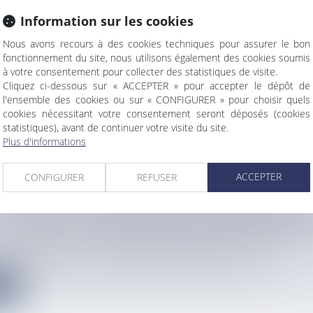
Information sur les cookies
ION RÉGIONALE : LES « SAVOIRS FONDAMENT
Nous avons recours à des cookies techniques pour assurer le bon
fonctionnement du site, nous utilisons également des cookies soumis
SE » DIFFUSÉS DANS TOUT L’OCÉAN INDIEN
à votre consentement pour collecter des statistiques de visite.
Cliquez ci-dessous sur « ACCEPTER » pour accepter le dépôt de
in, Directeur d’OPCALIA Réunion, Jean Bernard Dugain, Président...
l'ensemble des cookies ou sur « CONFIGURER » pour choisir quels
cookies nécessitant votre consentement seront déposés (cookies
e
statistiques), avant de continuer votre visite du site.
Plus d'informations
ACCEPTER
CONFIGURER
REFUSER
T FUTUNA : LA COLLECTIVITÉ CONDAMNÉE À P
 D’EUROS À UNE COMPAGNIE DE TÉLÉCOMMUN
e ancienne de 10 ans, la Collectivité de Wallis et Futuna a ét...
e