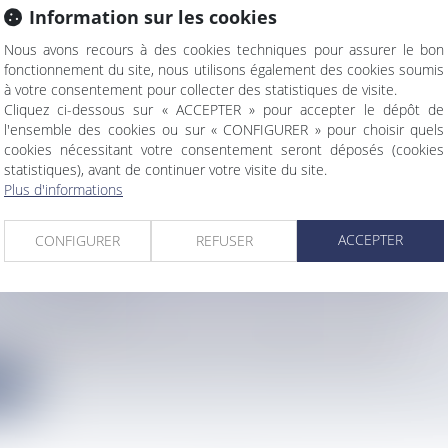
 SOCIALE ET SOLIDAIRE: LE GROUPE SOS AU 
Information sur les cookies
ERTION DE LA JEUNESSE GUADELOUPÉENNE
Nous avons recours à des cookies techniques pour assurer le bon
fonctionnement du site, nous utilisons également des cookies soumis
u « Le groupe SOS, leader européen de l’économie sociale et sol...
à votre consentement pour collecter des statistiques de visite.
Cliquez ci-dessous sur « ACCEPTER » pour accepter le dépôt de
e
l'ensemble des cookies ou sur « CONFIGURER » pour choisir quels
cookies nécessitant votre consentement seront déposés (cookies
statistiques), avant de continuer votre visite du site.
Plus d'informations
ACCEPTER
CONFIGURER
REFUSER
E MER EN GUYANE: LA CTG LANCE UN PROJET
 DE L’OCTROI DE MER, CRAINTE DE CERTAINS
OFESSIONNELS
ctivité Territoriale de Guyane (CTG) a présenté le 22 janvier l...
e