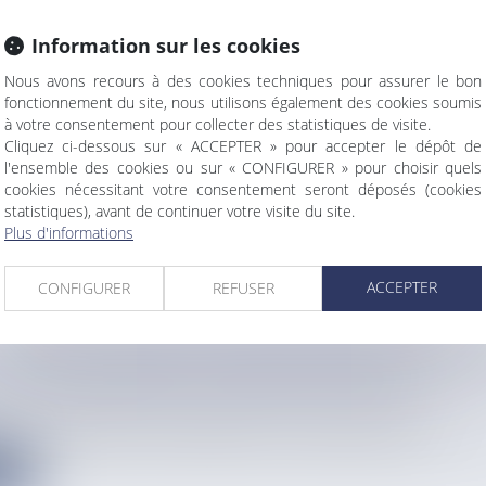
Information sur les cookies
Nous avons recours à des cookies techniques pour assurer le bon
-CALÉDONIE: 4 MORTS DANS UN CRASH D’AVI
fonctionnement du site, nous utilisons également des cookies soumis
E BEA ATTENDU LUNDI
à votre consentement pour collecter des statistiques de visite.
Cliquez ci-dessous sur « ACCEPTER » pour accepter le dépôt de
urisme type monomoteur s’est écrasé sur l’île de Lifou, en Nouv...
l'ensemble des cookies ou sur « CONFIGURER » pour choisir quels
cookies nécessitant votre consentement seront déposés (cookies
statistiques), avant de continuer votre visite du site.
e
Plus d'informations
ACCEPTER
CONFIGURER
REFUSER
 FRANCE: QUALIFICATION HISTORIQUE DE LA 
 SAINT-PIERROISE EN 16ÈMES DE FINALE
an Eurosport Après avoir éliminé Niort ce samedi 4 janvier, la...
e