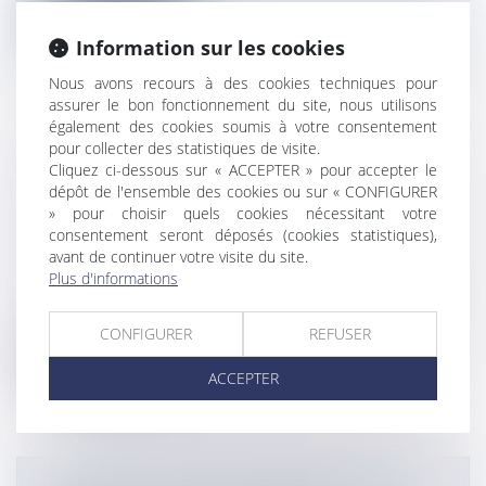
Lire la suite
Information sur les cookies
Nous avons recours à des cookies techniques pour
assurer le bon fonctionnement du site, nous utilisons
également des cookies soumis à votre consentement
pour collecter des statistiques de visite.
COUPE DU MONDE 2026/ FRANCE-
Cliquez ci-dessous sur « ACCEPTER » pour accepter le
IRAK: LE MATCH INTERROMPU À
dépôt de l'ensemble des cookies ou sur « CONFIGURER
» pour choisir quels cookies nécessitant votre
CAUSE DE L'ORAGE, REPRISE
consentement seront déposés (cookies statistiques),
DIFFÉRÉE
avant de continuer votre visite du site.
Flux Francetvinfo
Plus d'informations
À quelques heures du coup d'envoi du match de Coupe
du Monde opposant la Fran...
CONFIGURER
REFUSER
Lire la suite
ACCEPTER