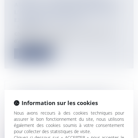
ANNULE LA DÉCISION ORDONNANT
L’ARS DE GUADELOUPE DES TESTS
EN NOMBRE SUFFISANT
Actualités
©Nicolas Messyasz / SIPA Le Conseil d’État vient
d’annuler la décision du tri...
Lire la suite
PACIFIQUE : AUX ÎLES SALOMON, LE
CYCLONE HAROLD EMPORTE 28
Information sur les cookies
PASSAGERS D’UN FERRY
Nous avons recours à des cookies techniques pour
Actualités
assurer le bon fonctionnement du site, nous utilisons
Les régions côtières des Îles Salomon ont été battues par
également des cookies soumis à votre consentement
le cyclone Harold ©...
pour collecter des statistiques de visite.
Cliquez ci-dessous sur « ACCEPTER » pour accepter le