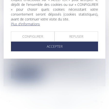
Lire la suite
dépôt de l'ensemble des cookies ou sur « CONFIGURER
» pour choisir quels cookies nécessitant votre
consentement seront déposés (cookies statistiques),
avant de continuer votre visite du site.
Plus d'informations
AVEC « ADDICTED TO YOU », SON
CONFIGURER
REFUSER
QUATRIÈME ALBUM, BEN L’ONCLE
ACCEPTER
SOUL OPÈRE SA MUE MUSICALE
Actualités
En dépit du confinement, le chanteur d’origine
martiniquaise, Benjamin Duterd...
Lire la suite
<<
<
...
8662
8663
8664
8665
8666
8667
8668
...