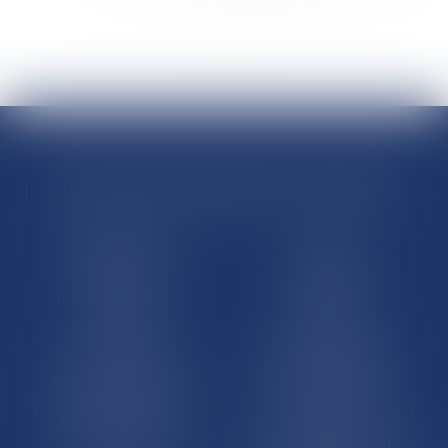
>
>>
RÉGIONS & DÉPARTEMENTS D’OUTRE-MER
Trombinoscopes
Guyane
Martinique
Guadeloupe
La Réunion
Mayotte
Saint-Martin
Saint-Barthélémy
St-Pierre-et-Miquelon
Nouvelle-Calédonie
Polynésie française
Wallis-et-Futuna