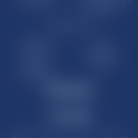
Île de Clipperton
Terres australes et antarctiques
françaises
LE SITE DROM-COM
Qui sommes nous
Contact
Plan du site
Mentions légales
Pourquoi ce site
Liens utiles
Lexique juridique
AZKO ©2019
- DROM COM - Tous droits réservés -
Mentions légales