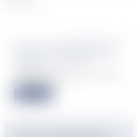
COVID-19 : LE GOUVERNEMENT MET
EN PLACE UN PONT AÉRIEN ENTRE
LA RÉUNION ET MAYOTTE
Actualités
Le ministère chargé des transports a passé ce vendredi
un contrat d’affrèteme...
Lire la suite
COVID-19 : LE CONSEIL D’ÉTAT