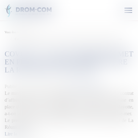
Ouvr
le
men
Vous êtes ici :
Accueil
Covid-19 : Le gouvernement met en place un pont aérien entre La Réunion et Mayotte
COVID-19 : LE GOUVERNEMENT MET
EN PLACE UN PONT AÉRIEN ENTRE
LA RÉUNION ET MAYOTTE
Publié le :
04/04/2020
Source :
outremers360.com
Le ministère chargé des transports a passé ce vendredi un contrat
d’affrètement avec la compagnie Air Austral, pour la mise en
place de deux rotations par semaine entre La Réunion et Mayotte,
a-t-on appris dans un communiqué du Ministère des Outre-mer.
Le premier avion, un Boeing 787, est parti cet après-midi de La
Réunion avec […]
Lire la suite