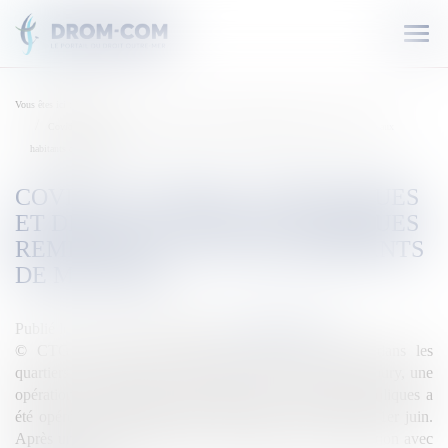
Ouvr
le
men
Vous êtes ici :
Accueil
Covid-19 -Guyane : 1600 masques et des gels hydroalcooliques remis par la CTG aux
habitants de Matoury
COVID-19 -GUYANE : 1600 MASQUES
ET DES GELS HYDROALCOOLIQUES
REMIS PAR LA CTG AUX HABITANTS
DE MATOURY
Publié le :
02/06/2020
Source :
outremers360.com
© CTG Après la découverte de nouveaux clusters dans les
quartiers de Cogneaux et de Balata dans la ville de Matoury, une
opération de distribution de masque et de gel hydroalcooliques a
été opérée par la Collectivité Territoriale de Guyane ce 1er juin.
Après une distribution massive de masques en collaboration avec