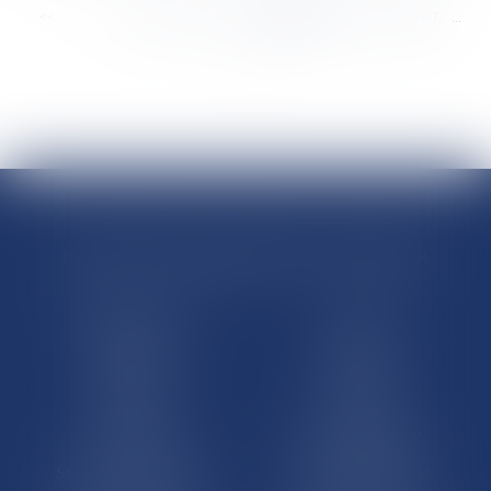
<<
<
...
8501
8502
8503
8504
8505
8506
8507
...
>
>>
RÉGIONS & DÉPARTEMENTS D’OUTRE-MER
Trombinoscopes
Guyane
Martinique
Guadeloupe
La Réunion
Mayotte
Saint-Martin
Saint-Barthélémy
St-Pierre-et-Miquelon
Nouvelle-Calédonie