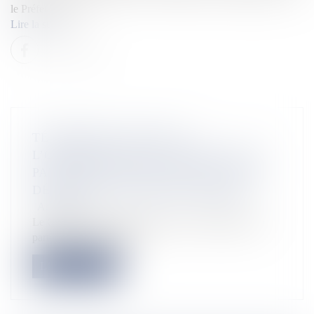
le Préfet Marc […]
Lire la suite
TÉLÉPHONIE-ANTILLES :
L’OPÉRATEUR FREE ANNONCE SON
PARTENARIAT AVEC DIGICEL POUR
DÉPLOYER SON RÉSEAU MOBILE
Actualités
Le Groupe Iliad, maison-mère de Free officialise son
partenariat avec l’opéra...
Lire la suite