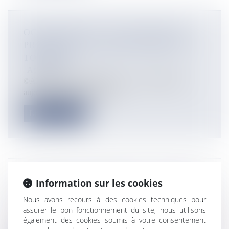
OCÉAN INDIEN : LES SEYCHELLES
PRÉPARENT LA RÉOUVERTURE DU
TOURISME
Actualités
©AFP / Yasuyoshi CHIBA Avec 11 cas détectés et
aujourd’hui guéris sur son ter...
Lire la suite
NOUVELLE-CALÉDONIE : LE COMPTE
Information sur les cookies
ADMINISTRATIF 2019 APPROUVÉ
Nous avons recours à des cookies techniques pour
Actualités
assurer le bon fonctionnement du site, nous utilisons
Lors de la séance hebdomadaire du gouvernement de la
également des cookies soumis à votre consentement
Nouvelle-Calédonie ce jo...