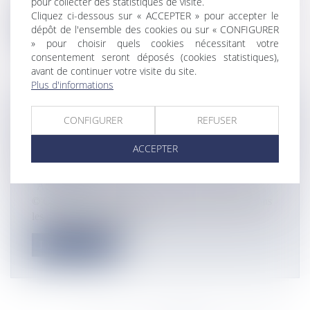
pour collecter des statistiques de visite.
Cliquez ci-dessous sur « ACCEPTER » pour accepter le
Lire la suite
dépôt de l'ensemble des cookies ou sur « CONFIGURER
» pour choisir quels cookies nécessitant votre
consentement seront déposés (cookies statistiques),
avant de continuer votre visite du site.
Plus d'informations
COVID-19 -GUYANE : 1600 MASQUES
CONFIGURER
REFUSER
ET DES GELS HYDROALCOOLIQUES
ACCEPTER
REMIS PAR LA CTG AUX HABITANTS
DE MATOURY
Actualités
© CTG Après la découverte de nouveaux clusters dans
les quartiers de Cogneaux...
Lire la suite