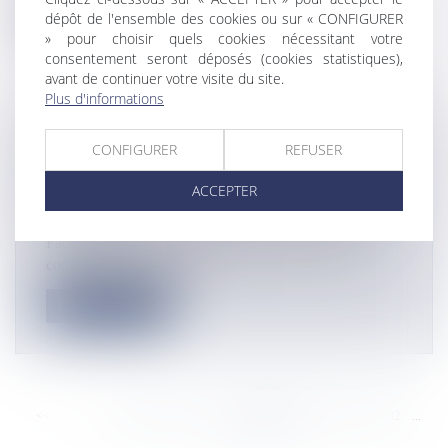
Lire la suite
dépôt de l'ensemble des cookies ou sur « CONFIGURER
» pour choisir quels cookies nécessitant votre
consentement seront déposés (cookies statistiques),
avant de continuer votre visite du site.
Plus d'informations
CORONAVIRUS : EN GUYANE, COUP
CONFIGURER
REFUSER
DE POUCE À LA CONFECTION DE
ACCEPTER
MASQUES « ALTERNATIFS » EN TISSU
Actualités
Face à la pénurie de masques de protection dans le
contexte actuel de crise s...
Lire la suite
<<
<
...
8626
8627
8628
8629
8630
8631
8632
...