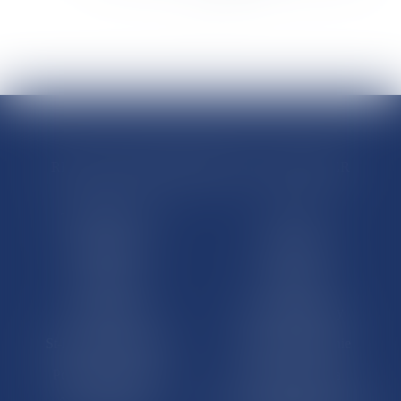
>
>>
RÉGIONS & DÉPARTEMENTS D’OUTRE-MER
Trombinoscopes
Guyane
Martinique
Guadeloupe
La Réunion
Mayotte
Saint-Martin
Saint-Barthélémy
St-Pierre-et-Miquelon
Nouvelle-Calédonie
Polynésie française
Wallis-et-Futuna