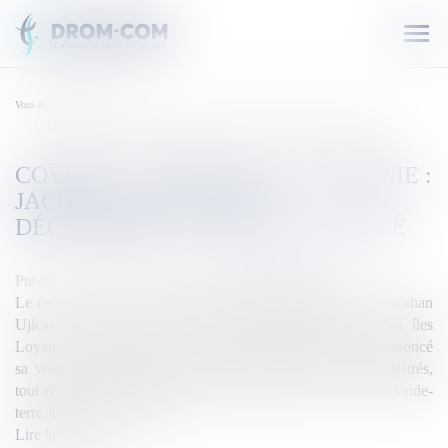
Ouvr
le
men
Vous êtes ici :
Accueil
Covid-19 – Nouvelle-Calédonie : Jacques Lalié veut « déconfiner » les îles Loyauté
COVID-19 – NOUVELLE-CALÉDONIE :
JACQUES LALIÉ VEUT «
DÉCONFINER » LES ÎLES LOYAUTÉ
Publié le :
08/04/2020
Source :
outremers360.com
Le centre administratif de Lifou dans les îles Loyauté ©Jonathan
Ujicas Aucun cas de covid-19 n’a été enregistré sur les îles
Loyauté. Alors Jacques Lalié, le président de province, a annoncé
sa volonté de demander le déconfinement pour ses administrés,
tout en gardant la suspension de nouveaux arrivants de la Grande-
terre. Depuis la mise en […]
Lire la suite