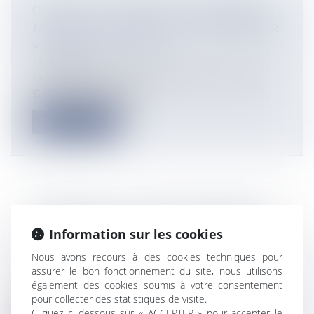
COVID-19 – NOUVELLE-CALÉDONIE :
JACQUES LALIÉ VEUT « DÉCONFINER
» LES ÎLES LOYAUTÉ
Actualités
Le centre administratif de Lifou dans les îles Loyauté
©Jonathan Ujicas Aucun...
Lire la suite
PACIFIQUE : LE CYCLONE HAROLD
FRAPPE DUREMENT LES FIDJI APRÈS
Information sur les cookies
LE VANUATU
Nous avons recours à des cookies techniques pour
Actualités
assurer le bon fonctionnement du site, nous utilisons
Ba aux îles Fidji, inondée après le passage d’Harold
également des cookies soumis à votre consentement
©Fiji Red Cross Society...
pour collecter des statistiques de visite.
Cliquez ci-dessous sur « ACCEPTER » pour accepter le