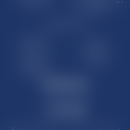
Île de Clipperton
Terres australes et antarctiques
françaises
LE SITE DROM-COM
Qui sommes nous
Contact
Plan du site
Mentions légales
Pourquoi ce site
Liens utiles
Lexique juridique
AZKO ©2019
- DROM COM - Tous droits réservés -
Mentions légales