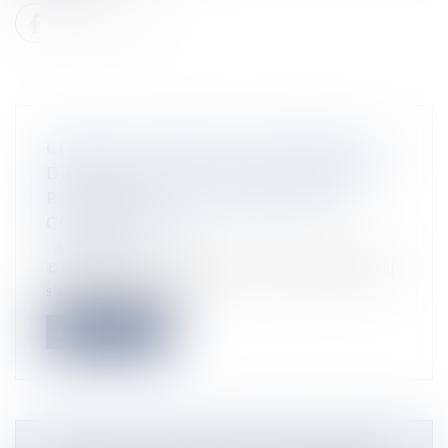
COVID-19- GUYANE : A KOUROU, UN
DRONE MIS EN PLACE POUR FAIRE
RESPECTER LES CONSIGNES DE
CONFINEMENT
Actualités
© Ville de Kourou Depuis le 2 avril, la ville de Kourou
s’appuie sur un drone...
Lire la suite