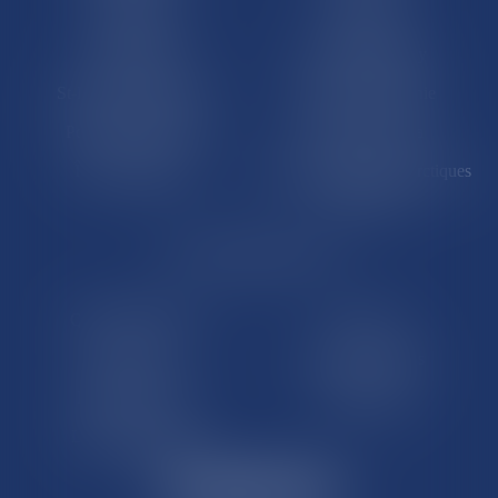
La Réunion
Mayotte
Saint-Martin
Saint-Barthélémy
St-Pierre-et-Miquelon
Nouvelle-Calédonie
Polynésie française
Wallis-et-Futuna
Île de Clipperton
Terres australes et antarctiques
françaises
LE SITE DROM-COM
Qui sommes nous
Contact
Plan du site
Mentions légales
Pourquoi ce site
Liens utiles
Lexique juridique