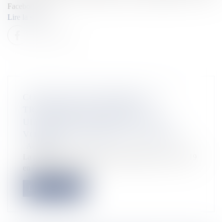
Facebook […]
Lire la suite
COVID-19 EN OUTRE-MER : LE
TRANSFERT DE MALADES
ULTRAMARINS VERS LES PAYS
VOISINS « PAS PRÉVU À CE JOUR »
Actualités
La question du transfert de malades atteints du covid-19
en Outre-mer vers de...
Lire la suite