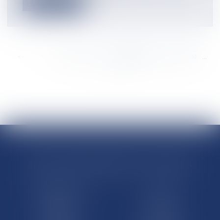
Lire la suite
<<
<
...
8624
8625
8626
8627
8628
8629
8630
...
>
>>
RÉGIONS & DÉPARTEMENTS D’OUTRE-MER
Trombinoscopes
Guyane
Martinique
Guadeloupe