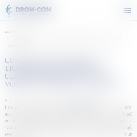
Ouvr
le
men
Vous êtes ici :
Accueil
Covid-19 en Outre-mer : Le transfert de malades ultramarins vers les pays voisins « pas
prévu à ce jour »
COVID-19 EN OUTRE-MER : LE
TRANSFERT DE MALADES
ULTRAMARINS VERS LES PAYS
VOISINS « PAS PRÉVU À CE JOUR »
Publié le :
04/04/2020
Source :
outremers360.com
La question du transfert de malades atteints du covid-19 en Outre-
mer vers des pays voisins « n’est pas prévue à ce jour », a indiqué
vendredi le ministre de la Santé Olivier Veran, mais « tous les
accords de coopération possibles » sont envisagées. Interrogé,
avec la ministre des Outre-mer Annick Girardin lors d’un