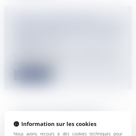
COVID-19: ANNICKCOVID-19:
GIRARDIN REFUSE «QU’ON PUISSE SE
FAIRE DE L’ARGENT SUR LE DOS DES
ULTRAMARINS»
Actualités
©Outremers360 (archives) «Je n’accepterai pas qu’on
puisse se faire de l’arge...
Lire la suite
COVID-19- OUTRE-MER: ANNICK
GIRARDIN ET OLIVIER VÉRAN
Information sur les cookies
RÉPONDENT AUX QUESTIONS EN
Nous avons recours à des cookies techniques pour