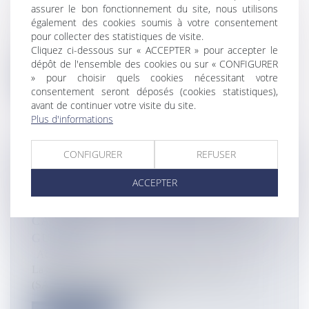
FACEBOOK LIVE
assurer le bon fonctionnement du site, nous utilisons
Actualités
également des cookies soumis à votre consentement
Après une première interview sur les ondes de Rci.fm,
pour collecter des statistiques de visite.
Cliquez ci-dessous sur « ACCEPTER » pour accepter le
la Ministre des Outre-m...
dépôt de l'ensemble des cookies ou sur « CONFIGURER
» pour choisir quels cookies nécessitant votre
Lire la suite
consentement seront déposés (cookies statistiques),
avant de continuer votre visite du site.
Plus d'informations
CONFIGURER
REFUSER
COVID-19: LE CONFINEMENT
ACCEPTER
ENTRAÎNE UNE BAISSE DE LA
CONSOMMATION ET DU PRIX DU
CARBURANT AUX ANTILLES ET EN
GUYANE
Actualités
La Société anonyme de la raffinerie des Antilles
(SARA) a constaté une baisse...