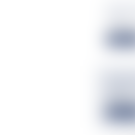
COVID-19
DEUX SE
Actualités
© Government o
Lire la suit
ÉCONOMIE
MILLIONS
Actualités
Le président d
Lire la suit