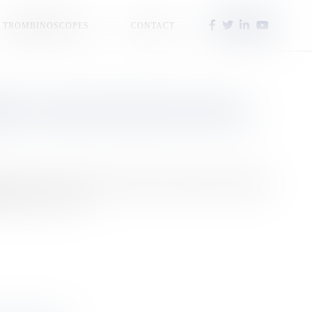
TROMBINOSCOPES
CONTACT
ITÉ AU-DELÀ DES ÂGES» PAR LA
publiée sur Outremers 360- appelle à davantage de solidarités
ent du recours à la...