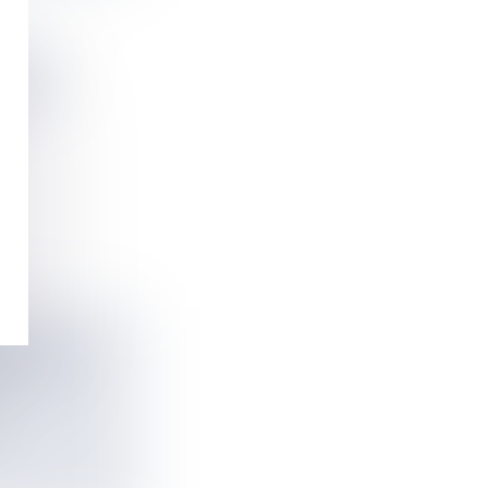
ER LA
HANIE
URE UN