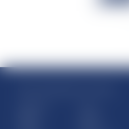
RÉGIONS & DÉPARTEMENTS D’OUTRE-MER
Trombinoscopes
Guyane
Martinique
Guadeloupe
La Réunion
Mayotte