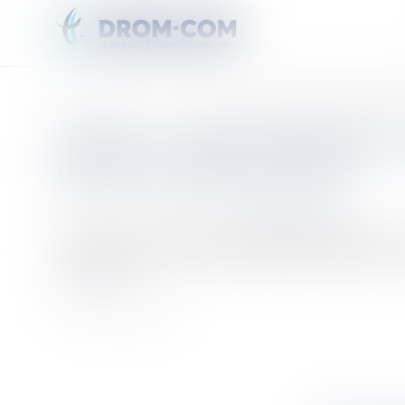
Vous êtes ici :
Accueil
Covid-19 : « Pour combattre l’isolement, considérer la solidarité au
COVID-19 : « POUR COMBATTRE L
DÉPUTÉE STÉPHANIE ATGER
Publié le :
06/04/2020
Source :
outremers360.com
La députée de l’Essonne et vice-présidente de la Délégation 
envers les personnes âgées et plus particulièrement dans les t
Lire la suite