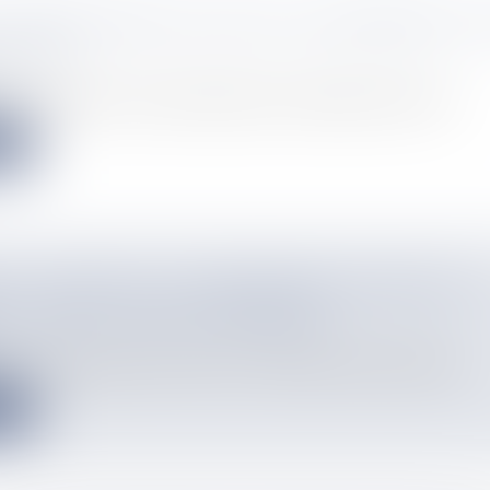
 : SINT-MAARTEN PLACÉE EN CONFINEMENT T
MAINES
f Sint-Maarten La Premiere Ministre de Sint-Maarten Silveria Ja...
e
 : À MAYOTTE, LE DÉPARTEMENT MOBILISE 14
 D’EUROS D’AIDE ÉCONOMIQUE
u Conseil départemental de Mayotte, Soibahadine Ibrahim Ramadan...
e