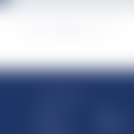
<<
<
...
8668
8669
8670
8671
8672
8673
8674
...
>
>>
LE SITE DROM-COM
Qui sommes nous
Contact
Plan du site
Mentions légales
Pourquoi ce site
Liens utiles