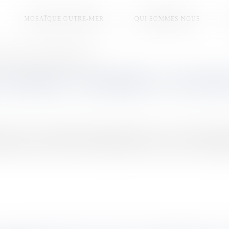
MOSAÏQUE OUTRE-MER
QUI SOMMES NOUS
-delà des âges» par la députée Stéphanie Atger
’ISOLEMENT, CONSIDÉRER LA SOLIDAR
Outre-mer à l’Assemblée nationale Stéphane Atger, – dans cette tribune 
erritoires d’Outre-mer. Elle recommande aussi de favoriser le développem