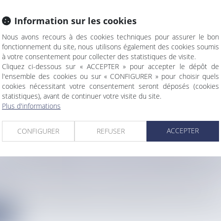
Information sur les cookies
 : « POUR COMBATTRE L’ISOLEMENT, CONSIDÉR
Nous avons recours à des cookies techniques pour assurer le bon
TÉ AU-DELÀ DES ÂGES» PAR LA DÉPUTÉE STÉP
fonctionnement du site, nous utilisons également des cookies soumis
à votre consentement pour collecter des statistiques de visite.
Cliquez ci-dessous sur « ACCEPTER » pour accepter le dépôt de
’Essonne et vice-présidente de la Délégation Outre-mer à l’Ass...
l'ensemble des cookies ou sur « CONFIGURER » pour choisir quels
cookies nécessitant votre consentement seront déposés (cookies
statistiques), avant de continuer votre visite du site.
e
Plus d'informations
ACCEPTER
CONFIGURER
REFUSER
LLE-CALÉDONIE, LA VILLE DE DUMBÉA INSTA
FEU
mbéa La ville de Dumbéa en Nouvelle-Calédonie a annoncé l’insta...
e