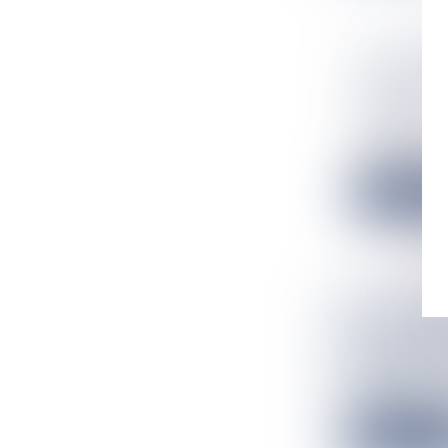
COVID-19
SOLIDARI
ATGER
Actualités
La députée de l
Lire la suit
EN NOUVE
COUVRE-
Actualités
©Facebook / Du
Lire la suit