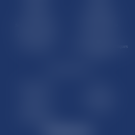
La Réunion
Mayotte
Saint-Martin
Saint-Barthélémy
St-Pierre-et-Miquelon
Nouvelle-Calédonie
Polynésie française
Wallis-et-Futuna
Île de Clipperton
Terres australes et antarctiques
françaises
LE SITE DROM-COM
Qui sommes nous
Contact
Plan du site
Mentions légales
Pourquoi ce site
Liens utiles
Lexique juridique