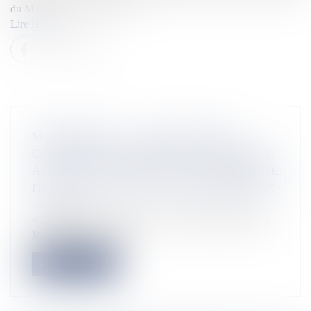
du Musée et les étapes de […]
Lire la suite
MARTINIQUE : LES SÉNATEURS
CATHERINE CONCONNE ET MAURICE
ANTISTE SOUHAITENT UNE RÉFORME
DE LA COLLECTIVITÉ TERRITORIALE
Actualités
« Le mode de gouvernance de l’actuelle collectivité de
Martinique issue de la...
Lire la suite