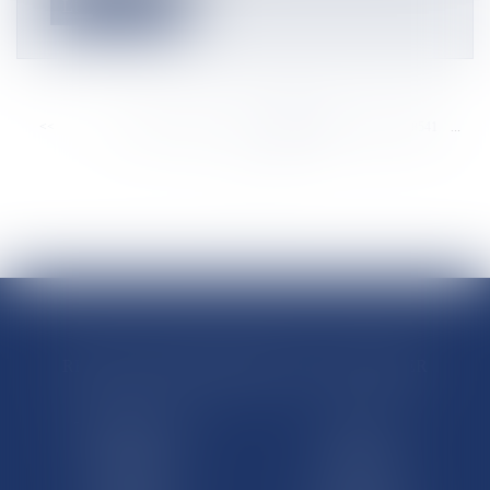
Lire la suite
<<
<
...
8535
8536
8537
8538
8539
8540
8541
...
>
>>
RÉGIONS & DÉPARTEMENTS D’OUTRE-MER
Trombinoscopes
Guyane
Martinique
Guadeloupe