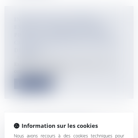
INNOVATION EN OUTRE-MER :
EXODATA, PREMIER OPÉRATEUR
PRIVÉ DE L’OUTRE-MER À ÊTRE
CERTIFIÉ HÉBERGEUR DE DONNÉES
DE SANTÉ
Actualités
Exodata, société pionnière de l’hébergement en data-
center et en cloud-comput...
Lire la suite
LA SÉNATRICE CATHERINE
Information sur les cookies
CONCONNE SOUHAITE « UN VOLET
Nous avons recours à des cookies techniques pour