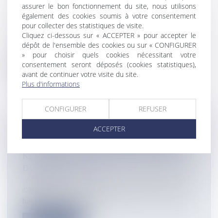
OUTRE-MER» DANS LE PLAN
assurer le bon fonctionnement du site, nous utilisons
TOURISME DU GOUVERNEMENT
également des cookies soumis à votre consentement
pour collecter des statistiques de visite.
Actualités
Cliquez ci-dessous sur « ACCEPTER » pour accepter le
Dans un courrier adressé au Secrétaire d’Etat au
dépôt de l'ensemble des cookies ou sur « CONFIGURER
Tourisme Jean-Baptiste Lemoy...
» pour choisir quels cookies nécessitant votre
consentement seront déposés (cookies statistiques),
Lire la suite
avant de continuer votre visite du site.
Plus d'informations
CONFIGURER
REFUSER
ACCEPTER
CULTURE : « LES OBJETS DOIVENT
CIRCULER », CONFIE EMMANUEL
KASARHÉROU, NOUVEAU PRÉSIDENT
DU QUAI BRANLY
Actualités
©Martin Bureau / AFP L’information avait été révélée
hier par Le Monde et off...