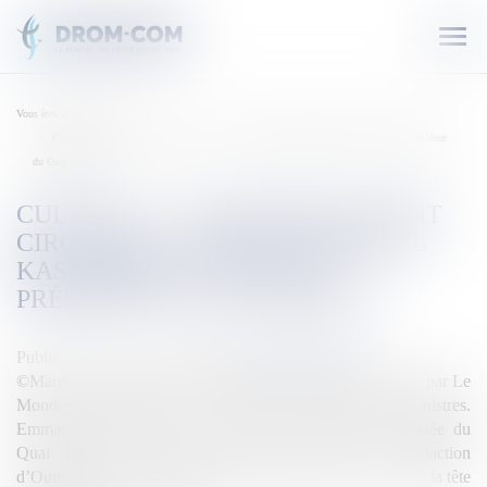
Ouvr
le
men
Vous êtes ici :
Accueil
Culture : « Les objets doivent circuler », confie Emmanuel Kasarhérou, nouveau Président
du Quai Branly
CULTURE : « LES OBJETS DOIVENT
CIRCULER », CONFIE EMMANUEL
KASARHÉROU, NOUVEAU
PRÉSIDENT DU QUAI BRANLY
Publié le :
27/05/2020
Source :
outremers360.com
©Martin Bureau / AFP L’information avait été révélée hier par Le
Monde et officialisée ce mercredi en Conseil des ministres.
Emmanuel Kasarhérou est le nouveau Président du Musée du
Quai Branly – Jacques Chirac. Joint par la rédaction
d’Outremers360, il explique le grand chantier qui l’attend à la tête