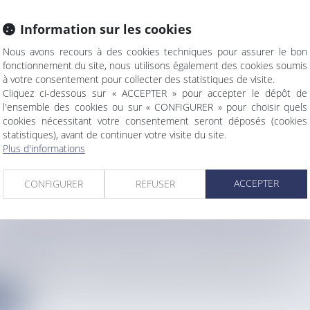
Information sur les cookies
Nous avons recours à des cookies techniques pour assurer le bon
ATION DE DÉPLACEMENT SUR MOBILE PAS APP
fonctionnement du site, nous utilisons également des cookies soumis
ÉSIE
à votre consentement pour collecter des statistiques de visite.
Cliquez ci-dessous sur « ACCEPTER » pour accepter le dépôt de
 AFP Depuis ce lundi, le ministère de l’Intérieur a mis en plac...
l'ensemble des cookies ou sur « CONFIGURER » pour choisir quels
cookies nécessitant votre consentement seront déposés (cookies
statistiques), avant de continuer votre visite du site.
e
Plus d'informations
ACCEPTER
CONFIGURER
REFUSER
 : SINT-MAARTEN PLACÉE EN CONFINEMENT T
MAINES
f Sint-Maarten La Premiere Ministre de Sint-Maarten Silveria Ja...
e