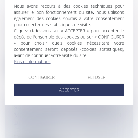
Nous avons recours à des cookies techniques pour
assurer le bon fonctionnement du site, nous utilisons
DANN KÈR LA RÉNYON: RADIO PÉI
également des cookies soumis à votre consentement
pour collecter des statistiques de visite.
EN DIRECT DE SAINTE-SUZANNE CE
Cliquez ci-dessous sur « ACCEPTER » pour accepter le
SAMEDI 25 OCTOBRE
dépôt de l'ensemble des cookies ou sur « CONFIGURER
Flux Francetvinfo
» pour choisir quels cookies nécessitant votre
Claude Montanet reçoit ce samedi 25 octobre une
consentement seront déposés (cookies statistiques),
dizaine d'invités dans un cad...
avant de continuer votre visite du site.
Plus d'informations
Lire la suite
CONFIGURER
REFUSER
ACCEPTER
SAINT-FRANÇOIS : UN ACCIDENT
MORTEL ENTRE UNE VOITURE ET UN
DEUX-ROUES
Flux Francetvinfo
Un accident mortel s'est produit ce vendredi matin à