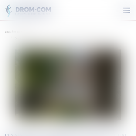
Ouvr
le
men
Vous êtes ici :
Accueil
Dann Kèr la Rényon: Radio Péi en direct de Sainte-Suzanne ce samedi 25 octobre
DANN KÈR LA RÉNYON: RADIO PÉI EN