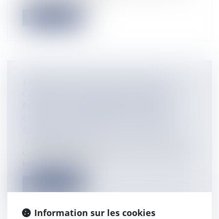
Lire la suite
10ÈME GRANDE CHEVAUCHÉE : 70
CHEVAUX ET LEURS CAVALIERS
POUR UNE RANDONNÉE GÉANTE
ENTRE SAINTE-ANNE ET SAINT-
DENIS, LE TEMPS D'UN WEEK-END
Flux Francetvinfo
Ce vendredi matin, un défilé de 70 chevaux menés par
leurs cavaliers a quitté...
Lire la suite
Information sur les cookies