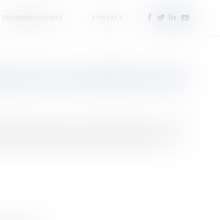
TROMBINOSCOPES
CONTACT
QUE DES YOLES RONDES 2026 ONT
roulera du 26 juillet au 2 août 2026. Pendant cette semaine,
 deux présidents qui ont marqué l’histoire de ce sport.