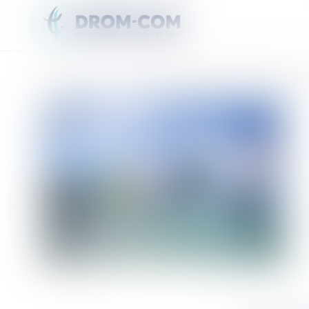
Vous êtes ici :
Accueil
Les dates du Tour de Martinique des Yoles Rondes 2026 ont été dév