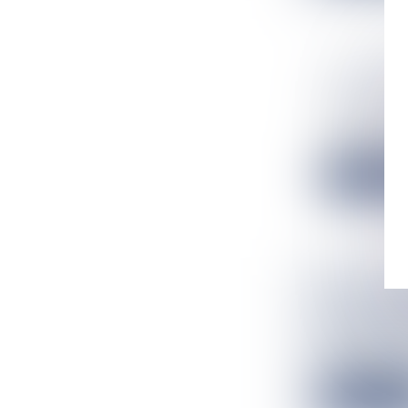
LES DATE
ONT ÉTÉ 
Flux Francetv
La 40e édition
Lire la suit
COLLISIO
L’EAU, U
Flux Francetv
Un accident de 
Lire la suit