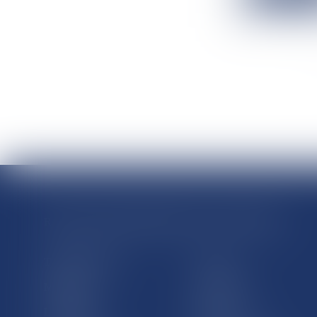
RÉGIONS & DÉPARTEMENTS D’OUTRE-MER
Trombinoscopes
Guyane
Martinique
Guadeloupe
La Réunion
Mayotte