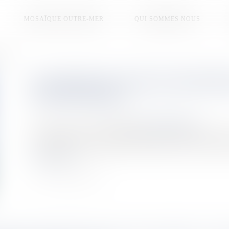
MOSAÏQUE OUTRE-MER
QUI SOMMES NOUS
oilées
LES DATES DU TOUR DE MARTINI
ÉTÉ DÉVOILÉES
Publié le :
27/12/2025
Source :
la1ere.franceinfo.fr
La 40e édition du Tour de Martinique des Yoles Rondes se dé
la Fédération rendra hommage à Georges Brival et Alain Dédé,
Lire la suite