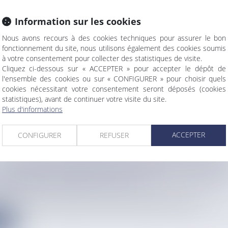
Information sur les cookies
Nous avons recours à des cookies techniques pour assurer le bon
S DU TOUR DE MARTINIQUE DES YOLES RONDES
fonctionnement du site, nous utilisons également des cookies soumis
DÉVOILÉES
à votre consentement pour collecter des statistiques de visite.
info
Cliquez ci-dessous sur « ACCEPTER » pour accepter le dépôt de
 du Tour de Martinique des Yoles Rondes se déroulera du 26 juil...
l'ensemble des cookies ou sur « CONFIGURER » pour choisir quels
cookies nécessitant votre consentement seront déposés (cookies
statistiques), avant de continuer votre visite du site.
e
Plus d'informations
ACCEPTER
CONFIGURER
REFUSER
N FRONTALE ENTRE DEUX VÉHICULES À MORN
NE DÉVIATION MISE EN PLACE
info
la circulation s’est produit ce samedi 27 décembre à la mi-jou...
e