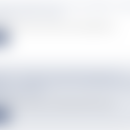
QUES D’ANIMAUX PAR UN FÉLIN SÈMENT L’IN
QUARTIER DE STOUPAN
info
sée sur les réseaux sociaux montre un chien potentiellement at...
e
NDS LES CADEAUX QUI NE ME PLAISENT PAS
T" : LA VENTE EN LIGNE, UNE PRATIQUE DÉS
RÉE APRÈS NOËL
info
ites, vêtements en double... Chaque année après Noël, les grou...
e