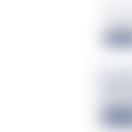
DES ATTA
DANS LE 
Flux Francetv
Une vidéo diffu
Lire la suit
"JE REVE
FORCÉMEN
BIEN ANC
Flux Francetv
Bottes trop pet
Lire la suit