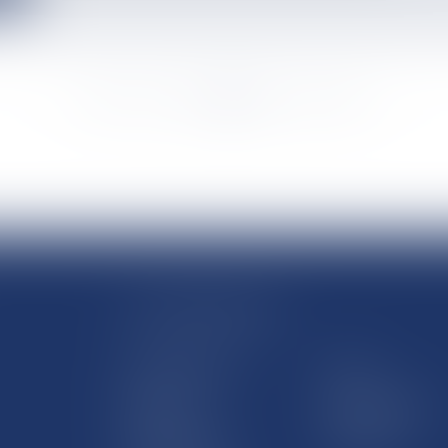
<<
<
...
1891
1892
1893
1894
1895
1896
1897
...
>
>>
LE SITE DROM-COM
Qui sommes nous
Contact
Plan du site
Mentions légales
Pourquoi ce site
Liens utiles