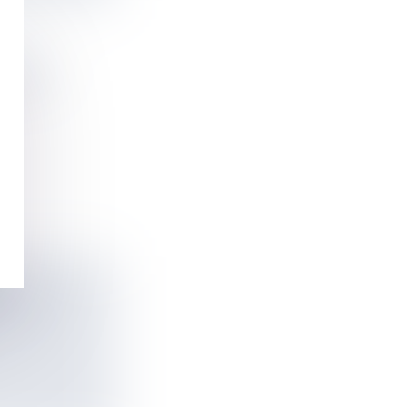
 2026
E-À-