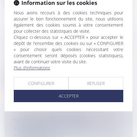
Information sur les cookies
Nous avons recours à des cookies techniques pour
assurer le bon fonctionnement du site, nous utilisons
également des cookies soumis à votre consentement
pour collecter des statistiques de visite.
LES PREMIERS MODÈLES DE
Cliquez ci-dessous sur « ACCEPTER » pour accepter le
CHELSEA JOSEPH POUR LE FINISH DE
dépôt de l'ensemble des cookies ou sur « CONFIGURER
LA GUYANE FASHION WEEK 2024
» pour choisir quels cookies nécessitant votre
Flux Francetvinfo
consentement seront déposés (cookies statistiques),
La douzième édition de la Guyane Fashion Week s’est
avant de continuer votre visite du site.
Plus d'informations
terminée ce week-end avec...
Lire la suite
CONFIGURER
REFUSER
ACCEPTER
MAÏTÉ HUBERT M'TOUMO
RECONDUITE À LA TÊTE DE L'UGTG
POUR TROIS ANS