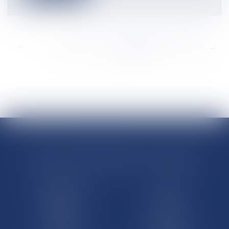
<<
<
...
8790
8791
8792
8793
8794
8795
8796
...
>
>>
RÉGIONS & DÉPARTEMENTS D’OUTRE-MER
Trombinoscopes
Guyane
Martinique
Guadeloupe
La Réunion
Mayotte