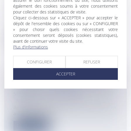
assurer le bon fonctionnement du site, nous utilisons
CANDIDATS À SIGNER UN PACTE SUR
également des cookies soumis à votre consentement
LE DIABÈTE
pour collecter des statistiques de visite.
Actualités
Cliquez ci-dessous sur « ACCEPTER » pour accepter le
ADN974 et ADJ 974, deux associations actives dans
dépôt de l'ensemble des cookies ou sur « CONFIGURER
l’accompagnement et la défe...
» pour choisir quels cookies nécessitant votre
consentement seront déposés (cookies statistiques),
avant de continuer votre visite du site.
Lire la suite
Plus d'informations
CONFIGURER
REFUSER
ACCEPTER
POLYNÉSIE : LES ÎLES AUSTRALES
BIENTÔT RACCORDÉES À UN CÂBLE
SOUS-MARIN NUMÉRIQUE
Actualités
Atterrage du premier câble Natitua sur l’atoll de Hao en
août 2018 ©Présidenc...
Lire la suite