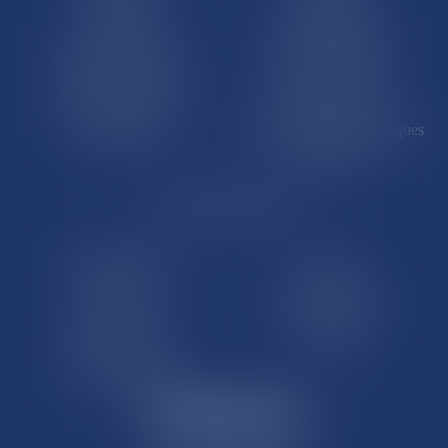
Saint-Martin
Saint-Barthélémy
St-Pierre-et-Miquelon
Nouvelle-Calédonie
Polynésie française
Wallis-et-Futuna
Île de Clipperton
Terres australes et antarctiques
françaises
LE SITE DROM-COM
Qui sommes nous
Contact
Plan du site
Mentions légales
Pourquoi ce site
Liens utiles
Lexique juridique