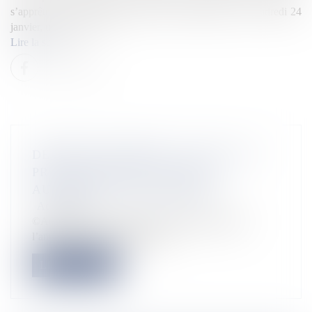
s’apprêtent à une nouvelle journée de mobilisation ce vendredi 24
janvier, une mission […]
Lire la suite
DESSERTE AÉRIENNE : EN 2019, LE
PRIX DES BILLETS D’AVION
AUGMENTE EN OUTRE-MER
Actualités
©Aéroport Pôle Caraïbes de Guadeloupe Durant
l’année 2019, le prix des billet...
Lire la suite