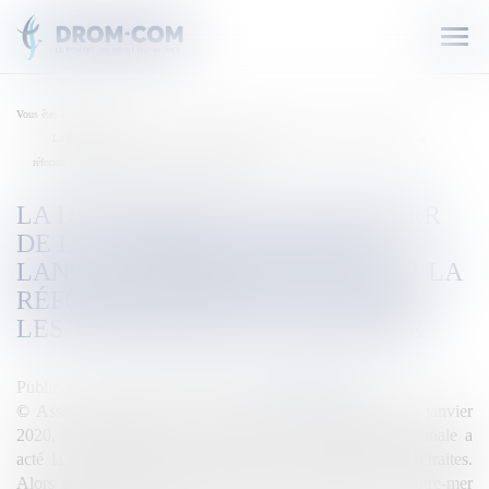
Ouvr
le
men
Vous êtes ici :
Accueil
La Délégation aux Outre-mer de l’Assemblée nationale lance une mission flash sur la
réforme des retraites dans les territoires d’Outre-mer
LA DÉLÉGATION AUX OUTRE-MER
DE L’ASSEMBLÉE NATIONALE
LANCE UNE MISSION FLASH SUR LA
RÉFORME DES RETRAITES DANS
LES TERRITOIRES D’OUTRE-MER
Publié le :
24/01/2020
Source :
outremers360.com
© Assemblée Nationale Lors de sa réunion du jeudi 23 janvier
2020, la Délégation aux Outre-mer de l’Assemblée nationale a
acté la création d’une mission flash sur la réforme des retraites.
Alors que les opposants à la réforme des retraites en Outre-mer