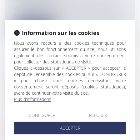
Flux Francetvinfo
Arrivées il y a plusieurs semaines à Blondefontaine en
Haute-Saône dans l’éle...
Lire la suite
Information sur les cookies
Nous avons recours à des cookies techniques pour
assurer le bon fonctionnement du site, nous utilisons
également des cookies soumis à votre consentement
pour collecter des statistiques de visite.
Cliquez ci-dessous sur « ACCEPTER » pour accepter le
PISTE, DÉFENSE, STUPÉFIANTS,
dépôt de l'ensemble des cookies ou sur « CONFIGURER
ARMES OU BILLETS, IMMERSION AU
» pour choisir quels cookies nécessitant votre
CŒUR DE LA TRÈS SOLLICITÉE
consentement seront déposés (cookies statistiques),
BRIGADE CYNOPHILE DE LA
avant de continuer votre visite du site.
Plus d'informations
GENDARMERIE DE LA RÉUNION
Flux Francetvinfo
La brigade d’investigation cynophile de gendarmerie de
CONFIGURER
REFUSER
La Réunion est devenue...
ACCEPTER
Lire la suite