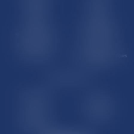
Martinique
Guadeloupe
La Réunion
Mayotte
Saint-Martin
Saint-Barthélémy
St-Pierre-et-Miquelon
Nouvelle-Calédonie
Polynésie française
Wallis-et-Futuna
Île de Clipperton
Terres australes et antarctiques
françaises
LE SITE DROM-COM
Qui sommes nous
Contact
Plan du site
Mentions légales
Pourquoi ce site
Liens utiles
Lexique juridique