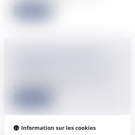
Lire la suite
UN CONCOURS DE LECTURE DE
CORAN POUR LES BACOCO
(PERSONNES ÂGÉES) DE MAYOTTE
Flux Francetvinfo
Le 31 août 2025, les bacoco de Mayotte pourront
participer au concours de lec...
Lire la suite
Information sur les cookies