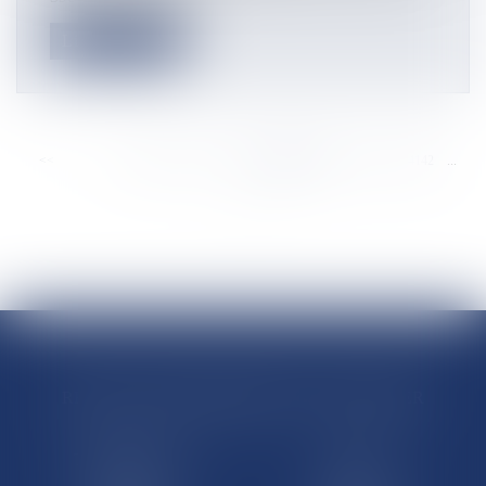
Lire la suite
<<
<
...
4136
4137
4138
4139
4140
4141
4142
...
>
>>
RÉGIONS & DÉPARTEMENTS D’OUTRE-MER
Trombinoscopes
Guyane