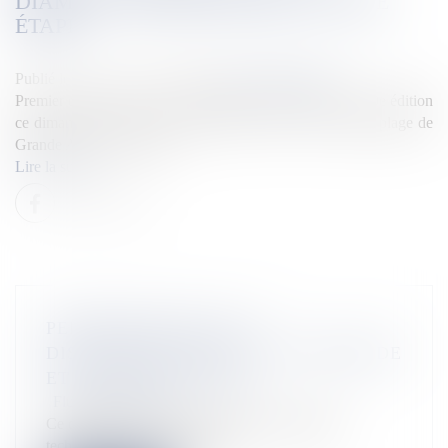
DIAMANT-RIVIÈRE-PILOTE, LA 1ERE
ÉTAPE
Publié le :
27/07/2025
Source :
la1ere.franceinfo.fr
Premier départ pour les 15 équipages en lice pour cette 39e édition
ce dimanche 27 juillet. Le départ est donné à 10h depuis plage de
Grande Anse au Diamant.
Lire la suite
PERTURBATIONS DE LA
DISTRIBUTION D'EAU À LA DÉSIRADE
ET À SAINT-FRANÇOIS
Flux Francetvinfo
Ce dimanche 27 juillet, en raison d’un incident
technique, plusieurs quartier...