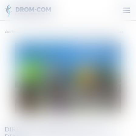
Ouvr
le
men
Vous êtes ici :
Accueil
DIRECT. Tour des Yoles 2025 : Diamant-Rivière-Pilote, la 1ere étape
DIRECT. TOUR DES YOLES 2025 :