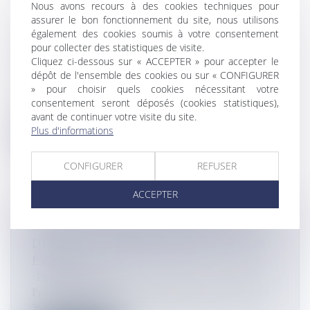
Nous avons recours à des cookies techniques pour
LE BLANCHISSEMENT "INTENSE" DU
assurer le bon fonctionnement du site, nous utilisons
RÉCIF CORALLIEN DE LA RÉUNION,
également des cookies soumis à votre consentement
AGGRAVÉ PAR LE RÉCHAUFFEMENT
pour collecter des statistiques de visite.
ET LE CYCLONE GARANCE
Cliquez ci-dessous sur « ACCEPTER » pour accepter le
dépôt de l'ensemble des cookies ou sur « CONFIGURER
Flux Francetvinfo
» pour choisir quels cookies nécessitant votre
Déjà malmené ces quarante dernières années, le récif
consentement seront déposés (cookies statistiques),
corallien de La Réunion...
avant de continuer votre visite du site.
Plus d'informations
Lire la suite
CONFIGURER
REFUSER
ACCEPTER
DIRECT. TOUR DES YOLES 2025 :
DIAMANT-RIVIÈRE-PILOTE, LA 1ERE
ÉTAPE
Flux Francetvinfo
Premier départ pour les 15 équipages en lice pour cette
39e édition ce dimanc...