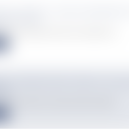
ON DE L’ENFANCE : DOUBLE RASSEMBLEMENT
 À SAINT-DENIS
info
ns Écoute Moi Protège Moi Aide Moi et Stop Vif appellent à une...
e
E : UN HOMME POURSUIVI APRÈS LE CAILLAS
TARD
info
 après un jet de pierre sur un motard, un homme a été indentif...
e