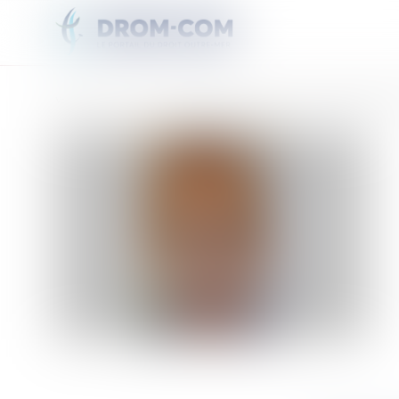
Vous êtes ici :
Accueil
Disparition de Mathieu Caizergues : 9 ans que le randonneur reste i