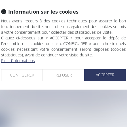
Information sur les cookies
Nous avons recours à des cookies techniques pour assurer le bon
ION DE MATHIEU CAIZERGUES : 9 ANS QUE LE
fonctionnement du site, nous utilisons également des cookies soumis
EUR RESTE INTROUVABLE
à votre consentement pour collecter des statistiques de visite.
info
Cliquez ci-dessous sur « ACCEPTER » pour accepter le dépôt de
gues a disparu au Maïdo le 23 juin 2017. Le randonneur, origina...
l'ensemble des cookies ou sur « CONFIGURER » pour choisir quels
cookies nécessitant votre consentement seront déposés (cookies
e
statistiques), avant de continuer votre visite du site.
Plus d'informations
ACCEPTER
CONFIGURER
REFUSER
E DE M'TSAPÉRÉ SERA FERMÉE CHAQUE NUIT
INES POUR DES TRAVAUX À PARTIR DE CE LUND
info
nnonce ce lundi qu'à partir de 20h et jusqu'à 4h30 du matin, l...
e