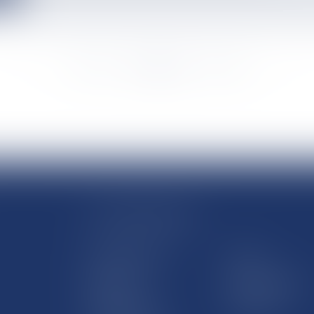
<<
<
...
483
484
485
486
487
488
489
...
>
>>
LE SITE DROM-COM
Qui sommes nous
Contact
Plan du site
Mentions légales
Pourquoi ce site
Liens utiles