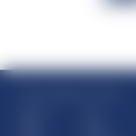
RÉGIONS & DÉPARTEMENTS D’OUTRE-MER
Trombinoscopes
Guyane
Martinique
Guadeloupe
La Réunion
Mayotte