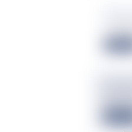
PROTECTI
CE LUNDI
Flux Francetv
Les associatio
Lire la suit
MONT-DOR
D'UN MO
Flux Francetv
Quelques heures
Lire la suit