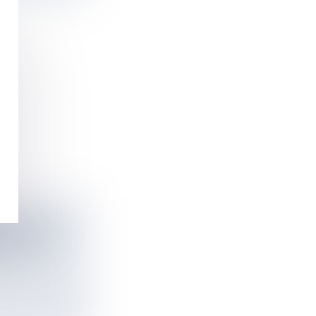
 PENDANT
I SOIR