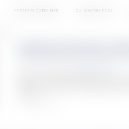
MOSAÏQUE OUTRE-MER
QUI SOMMES NOUS
ntrouvable
DISPARITION DE MATHIEU CAIZER
RANDONNEUR RESTE INTROUVA
Publié le :
22/06/2026
Source :
la1ere.franceinfo.fr
Mathieu Caizergues a disparu au Maïdo le 23 juin 2017. Le r
quelques mois à la brigade de gendarmerie de La Possession. M
randonnée avec deux hommes : un collègue gendarme ainsi qu
Lire la suite