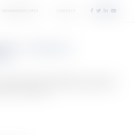
TROMBINOSCOPES
CONTACT
GUES : 9 ANS QUE LE
BLE
andonneur, originaire de Montpellier, était en mission pour
athieu Caizergues n'a jamais été vu depuis qu'il est parti en
e le mari d'une collègue.