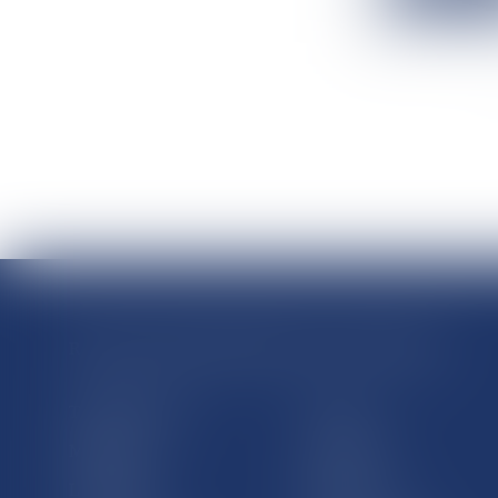
RÉGIONS & DÉPARTEMENTS D’OUTRE-MER
Trombinoscopes
Guyane
Martinique
Guadeloupe
La Réunion
Mayotte