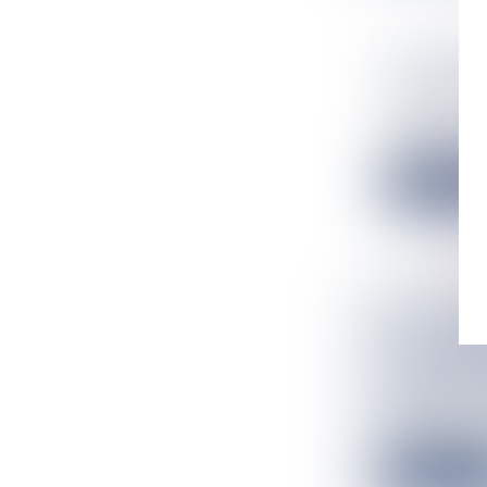
DESSERTE
BARRE DE
Actualités
Avec une année 
Lire la suit
ECONOMIE
ÉCONOMI
ADOPTÉE 
Actualités
Avec 35 voix p
Lire la suit