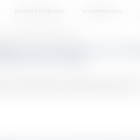
MOSAÏQUE OUTRE-MER
QUI SOMMES NOUS
e la Nouvelle-Calédonie définitivement adoptée par le Congrès
NIE: LA LOI SUR LA RELANCE ÉCONO
OPTÉE PAR LE CONGRÈS
e de la Nouvelle-Calédonie a été adopté par le Congrès le 30 décembre. 
l’économie. Après avoir reçu les avis favorables des organes locaux et [