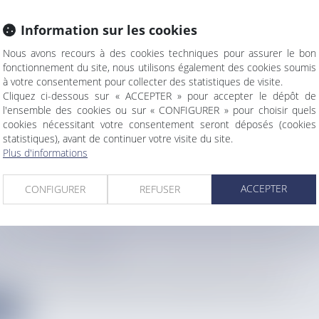
Information sur les cookies
 AÉRIENNE: L’AÉROPORT DE MARTINIQUE FRA
Nous avons recours à des cookies techniques pour assurer le bon
S 2 MILLIONS DE PASSAGERS
fonctionnement du site, nous utilisons également des cookies soumis
à votre consentement pour collecter des statistiques de visite.
d’avance, l’aéroport de la Martinique Aimé Césaire a accueilli...
Cliquez ci-dessous sur « ACCEPTER » pour accepter le dépôt de
l'ensemble des cookies ou sur « CONFIGURER » pour choisir quels
e
cookies nécessitant votre consentement seront déposés (cookies
statistiques), avant de continuer votre visite du site.
Plus d'informations
ACCEPTER
CONFIGURER
REFUSER
 EN NOUVELLE-CALÉDONIE: LA LOI SUR LA R
QUE DE LA NOUVELLE-CALÉDONIE DÉFINITIV
PAR LE CONGRÈS
our et 17 contre, le plan de relance économique de la Nouvelle-...
e