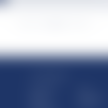
<<
<
...
8844
8845
8846
8847
8848
8849
8850
...
>
>>
LE SITE DROM-COM
Qui sommes nous
Contact
Plan du site
Mentions légales
Pourquoi ce site
Liens utiles