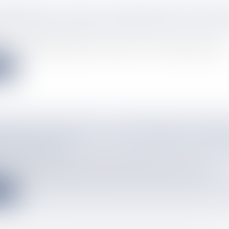
’HONNEUR : SONIA LAGARDE, MICHEL MONVOI
RRE PHILIBERT PARMI LES PROMUS DU 1ER JAN
, maire de Nouméa depuis 2014 ©Facebook « Cette promotion rassem..
e
OSITIVE OUTRE-MER : A SAINT-PIERRE ET MIQU
 À RECYCLER
, Outremers360 aborde les atouts des Outre-mer à travers ses en...
e