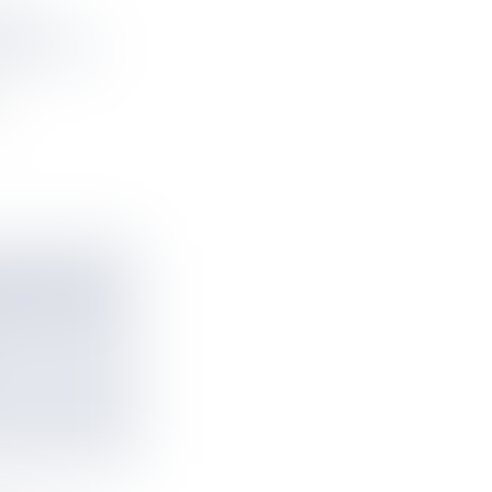
SIN,
VIER 2020
.
ELON, DES