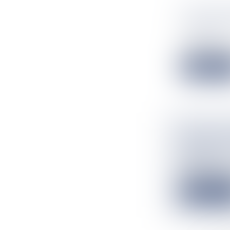
LÉGION D
JEAN-PIE
Actualités
Sonia Lagarde
Lire la suit
VIDÉO. P
DÉCHETS
Actualités
Chaque semaine
Lire la suit