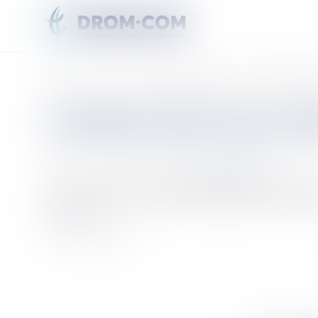
Vous êtes ici :
Accueil
Economie en Nouvelle-Calédonie: La loi sur la relance économique d
ECONOMIE EN NOUVELLE-CALÉDO
CALÉDONIE DÉFINITIVEMENT AD
Publié le :
31/12/2019
Source :
outremers360.com
Avec 35 voix pour et 17 contre, le plan de relance économiqu
de booster le pouvoir d’achat des Calédoniens et diversifier 
Lire la suite