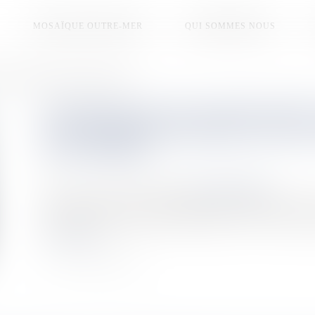
MOSAÏQUE OUTRE-MER
QUI SOMMES NOUS
 mondiale pour stabiliser le réseau électrique
EDF INSTALLE EN GUADELOUPE
UNE PREMIÈRE MONDIALE POUR 
ÉLECTRIQUE
Publié le :
11/12/2025
Source :
la1ere.franceinfo.fr
EDF a inauguré à Jarry son tout premier compensateur synch
stabiliser le réseau électrique guadeloupéen. Une avancée maje
Lire la suite