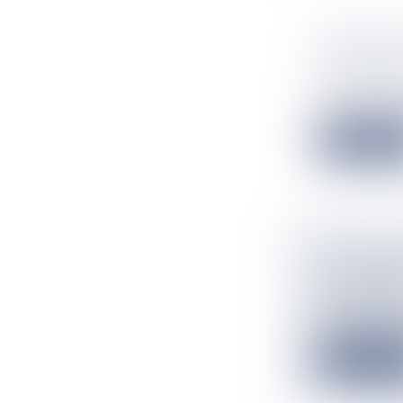
"DEMAIN"
MER AUT
Flux Francetv
Jusqu'au 14 dé
Lire la suit
"LA PLAC
MARTINIQ
Flux Francetv
Cette réflexion
Lire la suit