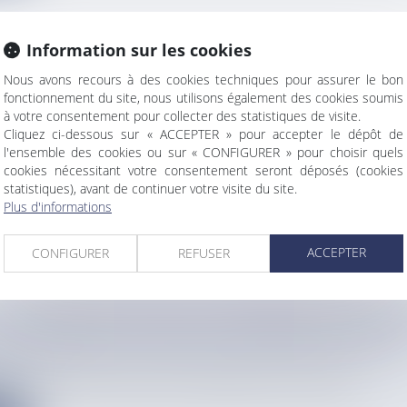
Information sur les cookies
TALLE EN GUADELOUPE UN COMPENSATEUR SY
Nous avons recours à des cookies techniques pour assurer le bon
fonctionnement du site, nous utilisons également des cookies soumis
IÈRE MONDIALE POUR STABILISER LE RÉSEAU
à votre consentement pour collecter des statistiques de visite.
QUE
Cliquez ci-dessous sur « ACCEPTER » pour accepter le dépôt de
info
l'ensemble des cookies ou sur « CONFIGURER » pour choisir quels
 à Jarry son tout premier compensateur synchrone, une technolog...
cookies nécessitant votre consentement seront déposés (cookies
statistiques), avant de continuer votre visite du site.
e
Plus d'informations
ACCEPTER
CONFIGURER
REFUSER
NTS AFFLUENT DANS LES COMMERCES DE SAIN
ES PREMIÈRES LIVRAISONS DE PRODUITS FRAIS
info
jours de retard des livraisons de marchandises dans les magasi...