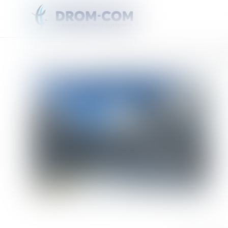
Vous êtes ici :
Accueil
EDF installe en Guadeloupe un compensateur synchrone, une première