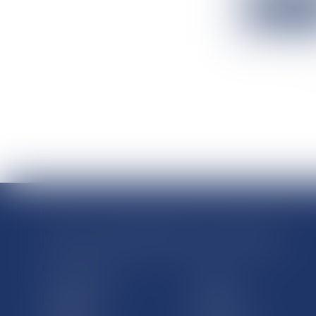
Lire la suit
RÉGIONS & DÉPARTEMENTS D’OUTRE-MER
Trombinoscopes
Guyane
Martinique
Guadeloupe