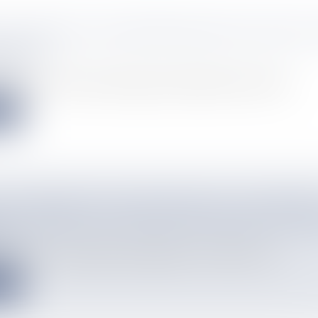
 UN FESTIVAL DOCUMENTAIRE POUR VOIR LES
REMENT
info
cembre 2025, le Forum des images accueille Demain, le Festival...
e
E DU PÈRE DANS L’ÉDUCATION ET L’AUTORITÉ"
UE, THÈME D’UN ATELIER D’ÉCHANGES AU RO
info
 tournée vers la parentalité est programmée ce vendredi 12 déc...
e