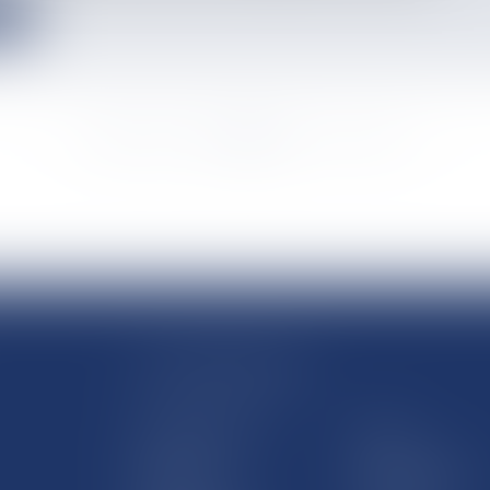
e
<<
<
...
2108
2109
2110
2111
2112
2113
2114
...
>
>>
LE SITE DROM-COM
Qui sommes nous
Contact
Plan du site
Mentions légales