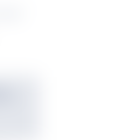
 OUTRE-
 EN
BERT