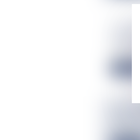
EDF INS
UNE PREM
ÉLECTRI
Flux Francetv
EDF a inauguré
Lire la suit
LES CLIE
DEPUIS L
Flux Francetv
Avec plusieurs 