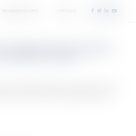
TROMBINOSCOPES
CONTACT
 UN COMPENSATEUR SYNCHRONE,
STABILISER LE RÉSEAU
rone, une technologie inédite et sans émission de CO2 pour
ure dans la transition vers l'autonomie énergétique de l'île.