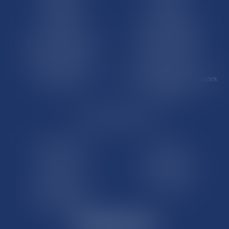
La Réunion
Mayotte
Saint-Martin
Saint-Barthélémy
St-Pierre-et-Miquelon
Nouvelle-Calédonie
Polynésie française
Wallis-et-Futuna
Île de Clipperton
Terres australes et antarctiques
françaises
LE SITE DROM-COM
Qui sommes nous
Contact
Plan du site
Mentions légales
Pourquoi ce site
Liens utiles
Lexique juridique