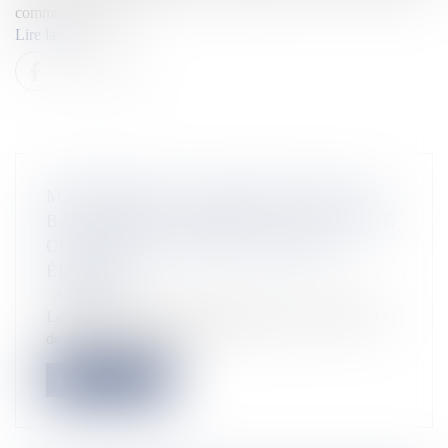
communauté d’ag...
Lire la suite
MARTINIQUE: LES BOUCANS DE LA
BAIE ENTRE ANIMATIONS ET RIBOTE
CULTURELLE, POUR SA 21ÈME
ÉDITION
Actualités
Le traditionnel show pyrotechnique de la ville de Fort-
de-France a concocté p...
Lire la suite