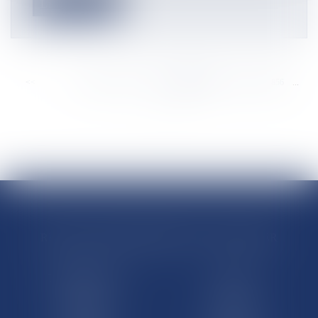
Lire la suite
<<
<
...
8850
8851
8852
8853
8854
8855
8856
...
>
>>
RÉGIONS & DÉPARTEMENTS D’OUTRE-MER
Trombinoscopes
Guyane
Martinique
Guadeloupe