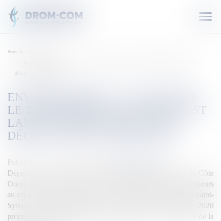
Ouvr
le
men
Vous êtes ici :
Accueil
Environnement à La Réunion: Le Territoire de la Côte Ouest lance le pique-nique zéro-
déchet pour le Réveillon
ENVIRONNEMENT À LA RÉUNION:
LE TERRITOIRE DE LA CÔTE OUEST
LANCE LE PIQUE-NIQUE ZÉRO-
DÉCHET POUR LE RÉVEILLON
Publié le :
30/12/2019
Source :
outremers360.com
Depuis le 28 décembre, des médiateurs du Territoire de la Côte
Ouest sillonnent le territoire, pour sensibiliser les pique-niqueurs
au zéro déchet dans l’Ouest, à l’occasion du Réveillon de la Saint-
Sylvestre. L’intercommunalité souhaite un début d’année 2020
propre sur les différentes lieux de pique-nique sur le territoire de la