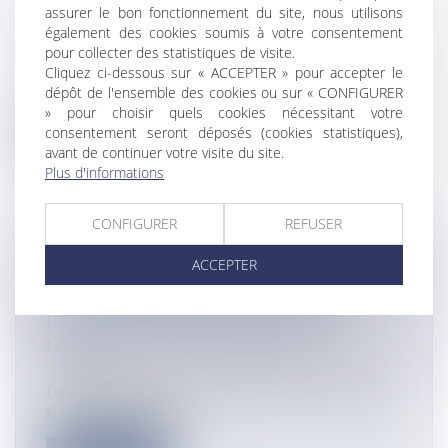
FLOTTE OCÉANOGRAPHIQUE
assurer le bon fonctionnement du site, nous utilisons
FRANÇAISE
également des cookies soumis à votre consentement
pour collecter des statistiques de visite.
Actualités
Cliquez ci-dessous sur « ACCEPTER » pour accepter le
© Ifremer – Olivier Dugornay Le 17 décembre, le
dépôt de l'ensemble des cookies ou sur « CONFIGURER
CNRS, l’Ifremer et Genavir on...
» pour choisir quels cookies nécessitant votre
consentement seront déposés (cookies statistiques),
Lire la suite
avant de continuer votre visite du site.
Plus d'informations
CONFIGURER
REFUSER
ACCEPTER
ENVIRONNEMENT À LA RÉUNION: LE
TERRITOIRE DE LA CÔTE OUEST
LANCE LE PIQUE-NIQUE ZÉRO-
DÉCHET POUR LE RÉVEILLON
Actualités
Depuis le 28 décembre, des médiateurs du Territoire de
la Côte Ouest sillonne...