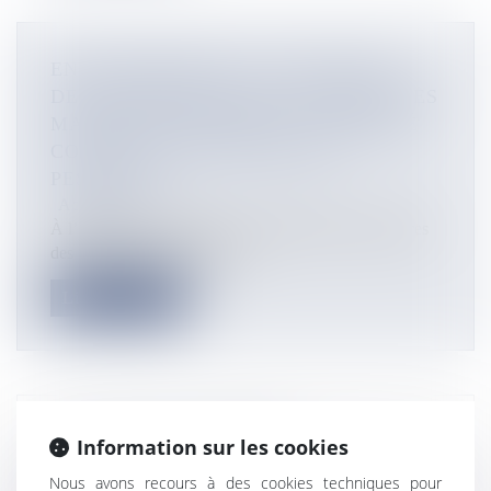
ENVIRONNEMENT: EN POLYNESIE,
DEUX MAIRES DANS L’ARCHIPEL DES
MARQUISES PRENNENT UN ARRÊTÉ
CONTRE L’UTILISATION DES
PESTICIDES
Actualités
À l’occasion du Matavaa o te Henua Enana, les maires
des communes de Ua Huka...
Lire la suite
LE CNRS ET L’IFREMER
Information sur les cookies
PARACHÈVENT L’UNIFICATION DE LA
Nous avons recours à des cookies techniques pour