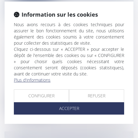
Lire la suite
Information sur les cookies
Nous avons recours à des cookies techniques pour
assurer le bon fonctionnement du site, nous utilisons
également des cookies soumis à votre consentement
pour collecter des statistiques de visite.
TÉHEM: "J’AI AIMÉ FAIRE SOUFFRIR
Cliquez ci-dessous sur « ACCEPTER » pour accepter le
dépôt de l'ensemble des cookies ou sur « CONFIGURER
EMILIEN, MON PERSONNAGE
» pour choisir quels cookies nécessitant votre
ESCLAVAGISTE DANS MA BD "LES
consentement seront déposés (cookies statistiques),
GRANDES PERSONNES"
avant de continuer votre visite du site.
Flux Francetvinfo
Plus d'informations
Téhem, dessinateur de BD réunionnais, créateur de
Tiburce fête cette année se...
CONFIGURER
REFUSER
Lire la suite
ACCEPTER