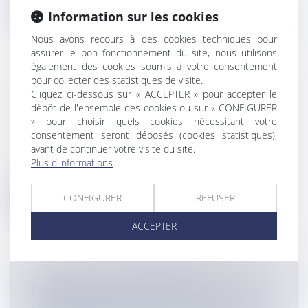
Lire la suite
Information sur les cookies
Nous avons recours à des cookies techniques pour
assurer le bon fonctionnement du site, nous utilisons
également des cookies soumis à votre consentement
pour collecter des statistiques de visite.
FIN DE LA VIGILANCE POUR VAGUES-
Cliquez ci-dessous sur « ACCEPTER » pour accepter le
dépôt de l'ensemble des cookies ou sur « CONFIGURER
SUBMERSION SUR LA CÔTE NORD-
» pour choisir quels cookies nécessitant votre
ATLANTIQUE DE LA MARTINIQUE
consentement seront déposés (cookies statistiques),
Flux Francetvinfo
avant de continuer votre visite du site.
Ce samedi 13 décembre marque la fin de la vigilance
Plus d'informations
pour vagues-submersion su...
CONFIGURER
REFUSER
Lire la suite
ACCEPTER
IMPORTANT ACCIDENT DE LA