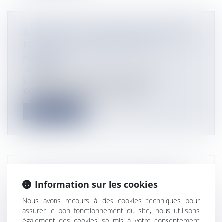
À MAYOTTE, LE CÂBLE SOUS-MARIN
FLY-LION3 VA DÉTECTER LES
SÉISMES
Actualités
L’installation du câble Fly-Lion3 à Mayotte
©Outremers360 (archives) Récemmen...
Lire la suite
CULTURE : UN FILM D’ANIMATION
Information sur les cookies
RÉUNIONNAIS EN LICE POUR LES
Nous avons recours à des cookies techniques pour
OSCARS
assurer le bon fonctionnement du site, nous utilisons
Actualités
également des cookies soumis à votre consentement