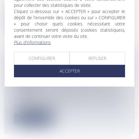
Le film d’animation « J’ai perdu mon corps », dont
pour collecter des statistiques de visite.
l’intégralité de l’animati...
Cliquez ci-dessous sur « ACCEPTER » pour accepter le
dépôt de l'ensemble des cookies ou sur « CONFIGURER
Lire la suite
» pour choisir quels cookies nécessitant votre
consentement seront déposés (cookies statistiques),
avant de continuer votre visite du site.
Plus d'informations
CONFIGURER
REFUSER
FOOTBALL: LE GUYANAIS JEAN-
CLAIR TODIBO PRÊTÉ AU CLUB
ACCEPTER
ALLEMAND SCHALKE 04 PAR LE
BARÇA
Actualités
© Getty Images Un an seulement après avoir rejoint le
Barça, le jeune espoir...
Lire la suite