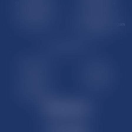
St-Pierre-et-Miquelon
Nouvelle-Calédonie
Polynésie française
Wallis-et-Futuna
Île de Clipperton
Terres australes et antarctiques
françaises
LE SITE DROM-COM
Qui sommes nous
Contact
Plan du site
Mentions légales
Pourquoi ce site
Liens utiles
Lexique juridique