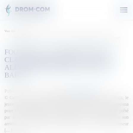
Ouvr
le
men
Vous êtes ici :
Accueil
Football: Le Guyanais Jean-Clair Todibo prêté au club allemand Schalke 04 par le Barça
FOOTBALL: LE GUYANAIS JEAN-
CLAIR TODIBO PRÊTÉ AU CLUB
ALLEMAND SCHALKE 04 PAR LE
BARÇA
Publié le :
14/01/2020
Source :
outremers360.com
© Getty Images Un an seulement après avoir rejoint le Barça, le
jeune espoir du football guyanais s’apprête à quitter les Blaugrana
pour rallier Schalke 04. Le défenseur du Fc Barcelone est prêté
par le club catalan pour une période de six mois. Depuis son
arrivée en janvier 2019 en provenance de Toulouse, le défenseur
[…]