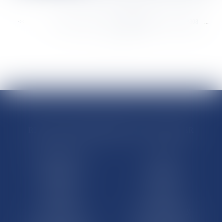
<<
<
...
8802
8803
8804
8805
8806
8807
8808
...
>
>>
RÉGIONS & DÉPARTEMENTS D’OUTRE-MER
Trombinoscopes
Guyane
Martinique
Guadeloupe
La Réunion
Mayotte
Saint-Martin
Saint-Barthélémy