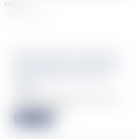
Lire la suite
DESSERTE AÉRIENNE : AIR FRANCE
RECONFIGURE SES CABINES ET SON
OFFRE DE SERVICES À DESTINATION
DES CARAÏBES ET DE L’OCÉAN
INDIEN
Actualités
En 2020, Air France poursuit la montée en gamme de
son offre. La compagnie dé...
Lire la suite