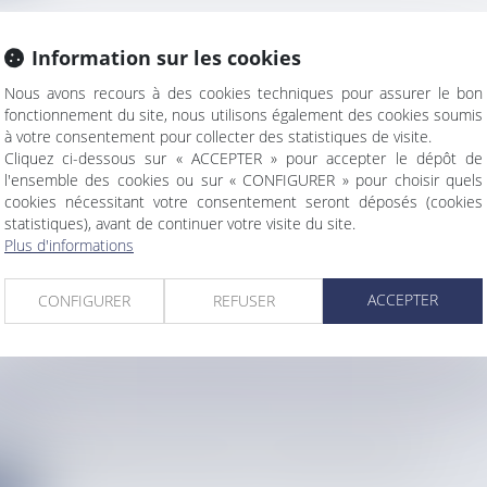
Information sur les cookies
LE VOISIN S'EST RETROUVÉ AVEC DEUX RATS D
Nous avons recours à des cookies techniques pour assurer le bon
 LE RONGEUR PROLIFÈRE À LA CITÉ DE BATELI
fonctionnement du site, nous utilisons également des cookies soumis
à votre consentement pour collecter des statistiques de visite.
HER
Cliquez ci-dessous sur « ACCEPTER » pour accepter le dépôt de
info
l'ensemble des cookies ou sur « CONFIGURER » pour choisir quels
e la cité ozanam à Batelière sont excédés. Des colonies de rat...
cookies nécessitant votre consentement seront déposés (cookies
statistiques), avant de continuer votre visite du site.
e
Plus d'informations
ACCEPTER
CONFIGURER
REFUSER
TE SANITAIRE LANCÉE SUR LE LAPIN ET LE LI
NOIR
info
tion Départementale des Chasseurs de La Réunion qui relaie l'i...