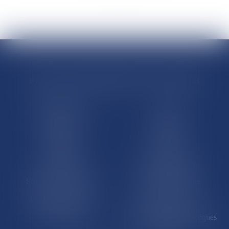
RÉGIONS & DÉPARTEMENTS D’OUTRE-MER
Trombinoscopes
Guyane
Martinique
Guadeloupe
La Réunion
Mayotte
Saint-Martin
Saint-Barthélémy
St-Pierre-et-Miquelon
Nouvelle-Calédonie
Polynésie française
Wallis-et-Futuna
Île de Clipperton
Terres australes et antarctiques
françaises