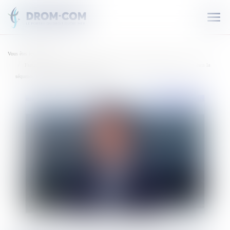
Ouvr
le
men
Vous êtes ici :
Accueil
François-Xavier Bellamy, député européen et vice-président des Républicains, voit dans la
séquence de Deva "une trahison démocratique"