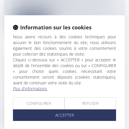
Avons-nous retrouvé le Ravenel ? Une épave d'un
chalutier a été découverte au...
Lire la suite
Information sur les cookies
Nous avons recours à des cookies techniques pour
assurer le bon fonctionnement du site, nous utilisons
également des cookies soumis à votre consentement
pour collecter des statistiques de visite.
FRANÇOIS-XAVIER BELLAMY,
Cliquez ci-dessous sur « ACCEPTER » pour accepter le
DÉPUTÉ EUROPÉEN ET VICE-
dépôt de l'ensemble des cookies ou sur « CONFIGURER
» pour choisir quels cookies nécessitant votre
PRÉSIDENT DES RÉPUBLICAINS, VOIT
consentement seront déposés (cookies statistiques),
DANS LA SÉQUENCE DE DEVA "UNE
avant de continuer votre visite du site.
TRAHISON DÉMOCRATIQUE"
Plus d'informations
Flux Francetvinfo
François-Xavier Bellamy, député européen et vice-
CONFIGURER
REFUSER
président des Républicains,...
ACCEPTER
Lire la suite