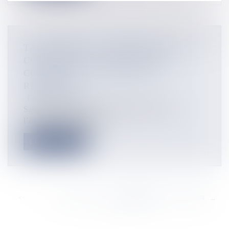
TABAGISME : L’AUTORITÉ DE LA
CONCURRENCE VALIDE, SOUS
CONDITIONS, LE PROJET DE
RÉFORME
Flux Francetvinfo
Saisie par le Président de la Polynésie française,
l’Autorité polynésienne de...
Lire la suite
<<
<
...
4932
4933
4934
4935
4936
4937
4938
...
>
>>