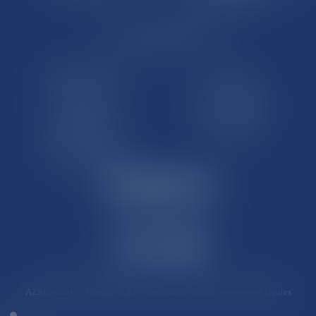
LE SITE DROM-COM
Qui sommes nous
Contact
Plan du site
Mentions légales
Pourquoi ce site
Liens utiles
Lexique juridique
AZKO ©2019
- DROM COM - Tous droits réservés -
Mentions légales