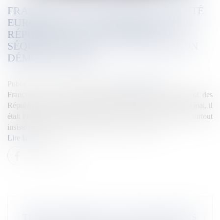
FRANÇOIS-XAVIER BELLAMY, DÉPUTÉ
EUROPÉEN ET VICE-PRÉSIDENT DES
RÉPUBLICAINS, VOIT DANS LA
SÉQUENCE DE DEVA "UNE TRAHISON
DÉMOCRATIQUE"
Publié le :
29/05/2025
Source :
la1ere.franceinfo.fr
François-Xavier Bellamy, député européen et vice-président des
Républicains, est en visite en Nouvelle-Calédonie. Jeudi 29 mai, il
était l'invité du journal télévisé de NC la 1ère. Le député a surtout
insisté sur les questions de sécurité sur le territoire.
Lire la suite
TEMPS COMPLETS, TITULARISATIONS