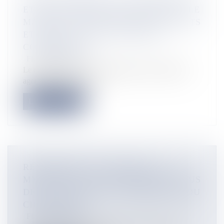
ET REVALORISATION SALARIALE : LE
MAIRE DU GOSIER PROMET-IL MONTS
ET MERVEILLES AUX AGENTS
COMMUNAUX ?
Flux Francetvinfo
Le maire du Gosier ne tenterait-il pas de se mettre les
agents municipaux dan...
Lire la suite
RECHERCHES DU RAVENEL : LE
MYSTÈRE VA-T-IL ÊTRE RÉSOLU PLUS
DE 63 ANS APRÈS LA DISPARITION DU
CHALUTIER ?
Flux Francetvinfo